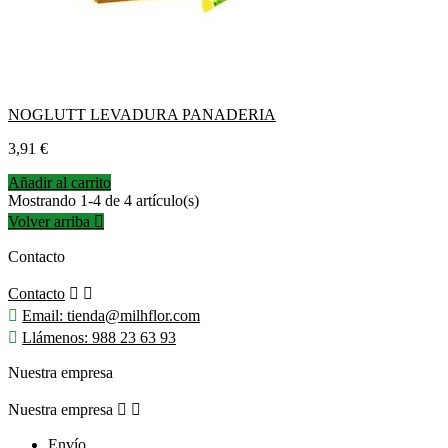
NOGLUTT LEVADURA PANADERIA
Precio
3,91 €
Añadir al carrito
Mostrando 1-4 de 4 artículo(s)
Volver arriba

Contacto
Contacto



Email:
tienda@milhflor.com

Llámenos:
988 23 63 93
Nuestra empresa
Nuestra empresa


Envío