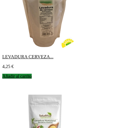
LEVADURA CERVEZA...
Precio
4,25 €
Añadir al carrito