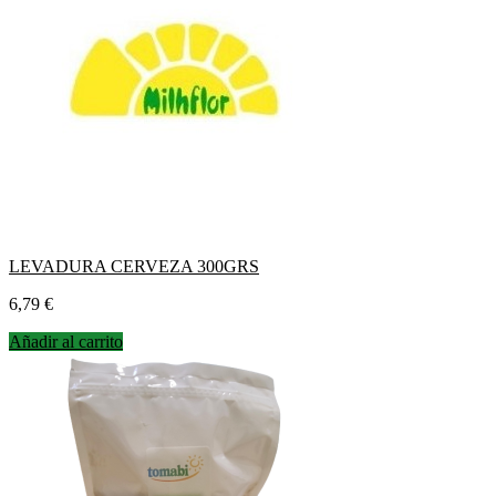
LEVADURA CERVEZA 300GRS
Precio
6,79 €
Añadir al carrito