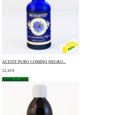
ACEITE PURO COMINO NEGRO...
Precio
12,10 €
Añadir al carrito