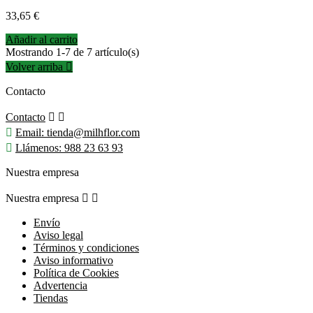
Precio
33,65 €
Añadir al carrito
Mostrando 1-7 de 7 artículo(s)
Volver arriba

Contacto
Contacto



Email:
tienda@milhflor.com

Llámenos:
988 23 63 93
Nuestra empresa
Nuestra empresa


Envío
Aviso legal
Términos y condiciones
Aviso informativo
Política de Cookies
Advertencia
Tiendas