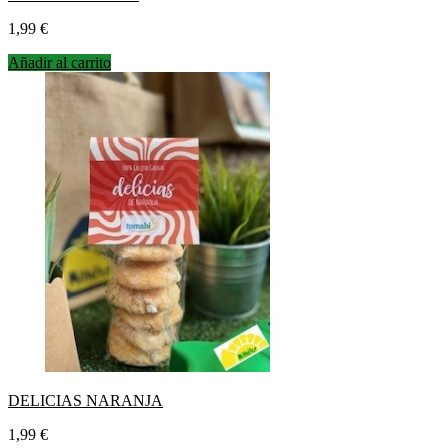
Precio
1,99 €
Añadir al carrito
DELICIAS NARANJA
Precio
1,99 €