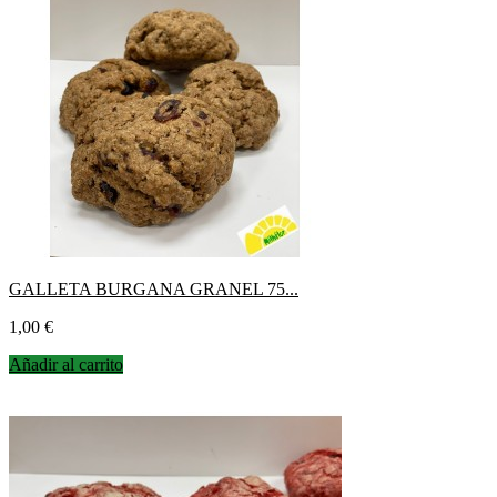
GALLETA BURGANA GRANEL 75...
Precio
1,00 €
Añadir al carrito