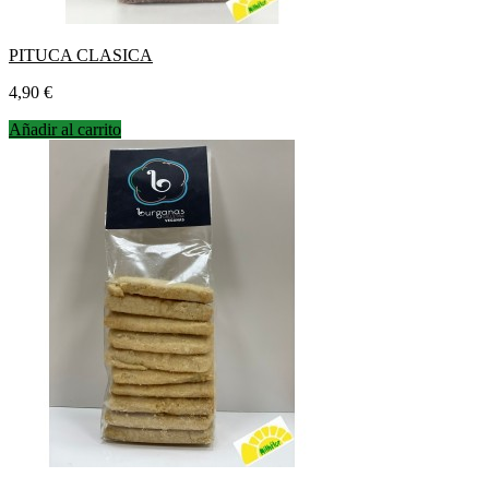
PITUCA CLASICA
Precio
4,90 €
Añadir al carrito