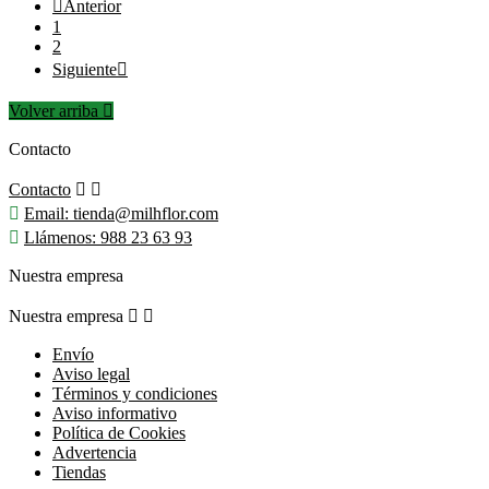

Anterior
1
2
Siguiente

Volver arriba

Contacto
Contacto



Email:
tienda@milhflor.com

Llámenos:
988 23 63 93
Nuestra empresa
Nuestra empresa


Envío
Aviso legal
Términos y condiciones
Aviso informativo
Política de Cookies
Advertencia
Tiendas