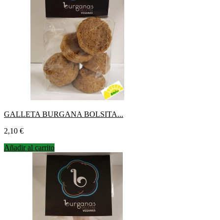
GALLETA BURGANA BOLSITA...
Precio
2,10 €
Añadir al carrito