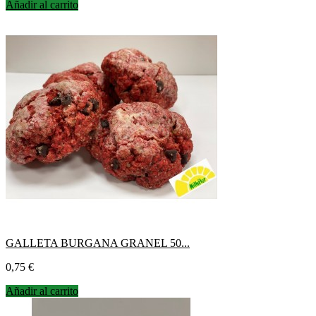
Añadir al carrito
GALLETA BURGANA GRANEL 50...
Precio
0,75 €
Añadir al carrito