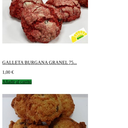
GALLETA BURGANA GRANEL 75...
Precio
1,00 €
Añadir al carrito