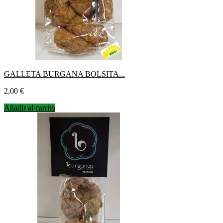
GALLETA BURGANA BOLSITA...
Precio
2,00 €
Añadir al carrito