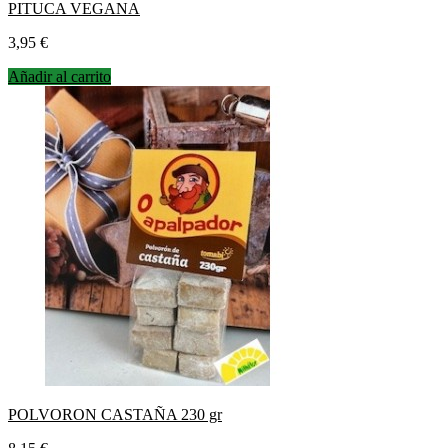
PITUCA VEGANA
Precio
3,95 €
Añadir al carrito
POLVORON CASTAÑA 230 gr
Precio