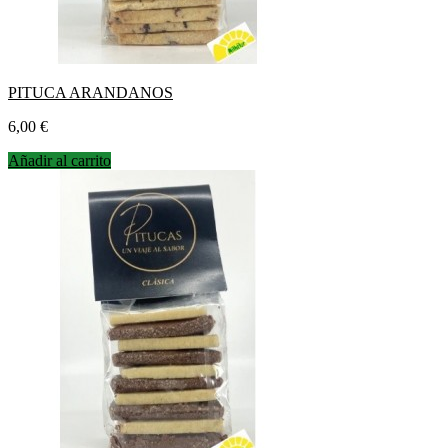
PITUCA ARANDANOS
Precio
6,00 €
Añadir al carrito