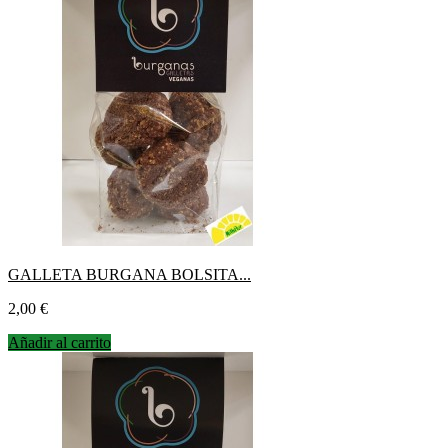
GALLETA BURGANA BOLSITA...
Precio
2,00 €
Añadir al carrito