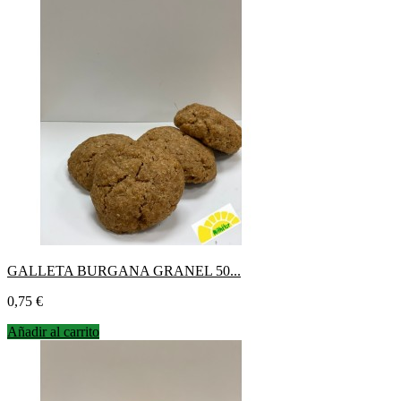
GALLETA BURGANA GRANEL 50...
Precio
0,75 €
Añadir al carrito