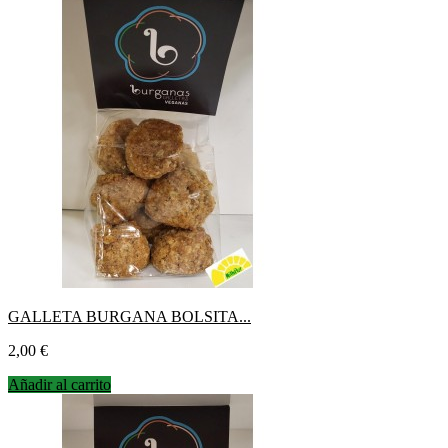
GALLETA BURGANA BOLSITA...
Precio
2,00 €
Añadir al carrito