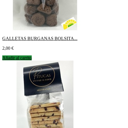
GALLETAS BURGANAS BOLSITA...
Precio
2,00 €
Añadir al carrito