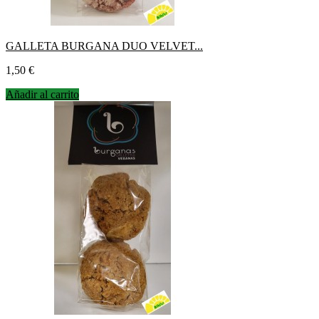
GALLETA BURGANA DUO VELVET...
Precio
1,50 €
Añadir al carrito