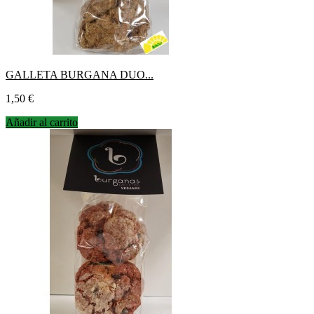
GALLETA BURGANA DUO...
Precio
1,50 €
Añadir al carrito