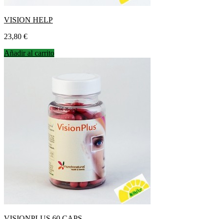
VISION HELP
Precio
23,80 €
Añadir al carrito
VISIONPLUS 60 CAPS