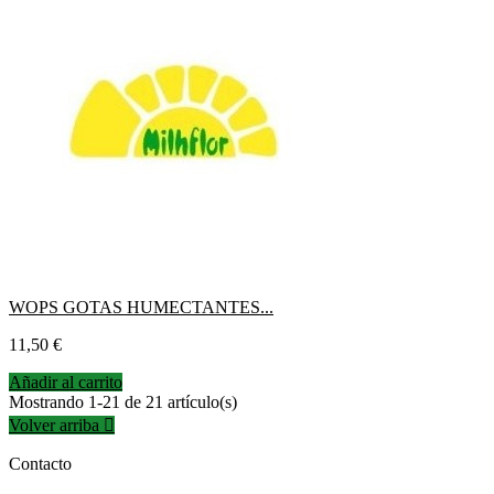
WOPS GOTAS HUMECTANTES...
Precio
11,50 €
Añadir al carrito
Mostrando 1-21 de 21 artículo(s)
Volver arriba

Contacto