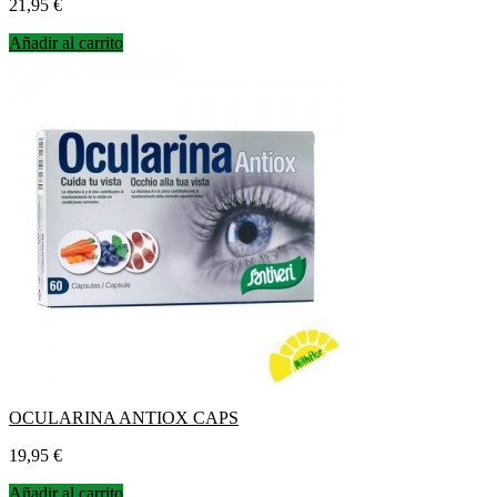
Precio
21,95 €
Añadir al carrito
OCULARINA ANTIOX CAPS
Precio
19,95 €
Añadir al carrito