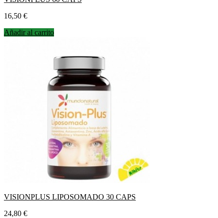
Precio
16,50 €
Añadir al carrito
VISIONPLUS LIPOSOMADO 30 CAPS
Precio
24,80 €