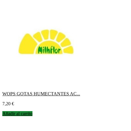
WOPS GOTAS HUMECTANTES AC...
Precio
7,20 €
Añadir al carrito