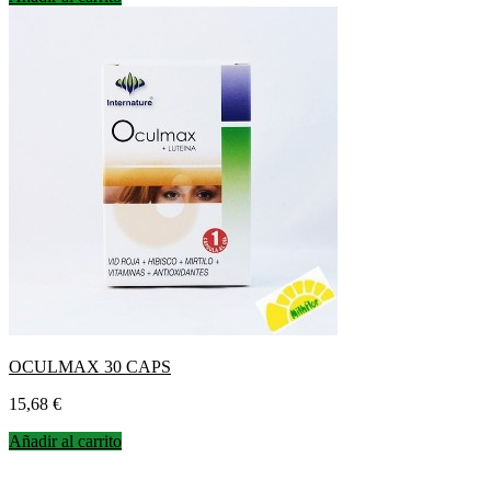
OCULMAX 30 CAPS
Precio
15,68 €
Añadir al carrito