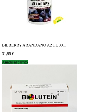
BILBERRY ARANDANO AZUL 30...
Precio
31,95 €
Añadir al carrito