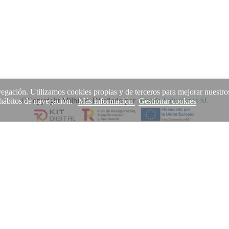
avegación. Utilizamos cookies propias y de terceros para mejorar nuestro
©Copyright Milhflor. Diseñado por
Amodo Soluciones SL
s hábitos de navegación.
Más información
Gestionar cookies
uso de cookies.
Permitir