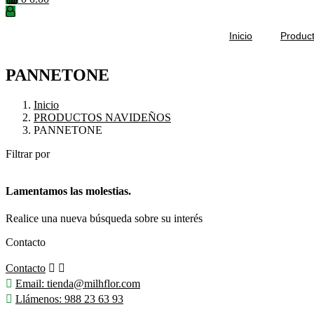
Inicio
Produc
PANNETONE
Inicio
PRODUCTOS NAVIDEÑOS
PANNETONE
Filtrar por
Lamentamos las molestias.
Realice una nueva búsqueda sobre su interés
Contacto
Contacto



Email:
tienda@milhflor.com

Llámenos:
988 23 63 93