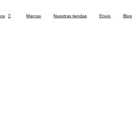
tos

Marcas
Nuestras tiendas
Envío
Blog