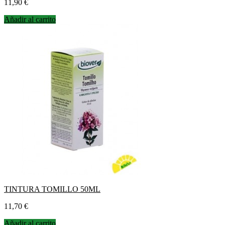
Precio
11,90 €
Añadir al carrito
TINTURA TOMILLO 50ML
Precio
11,70 €
Añadir al carrito