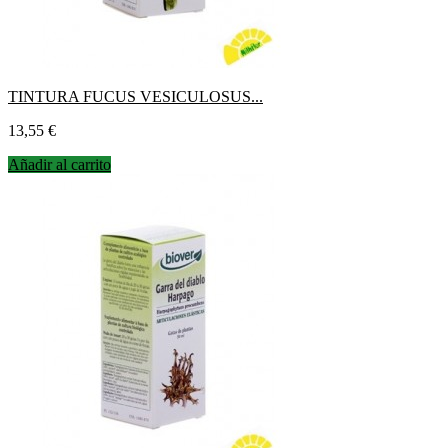
TINTURA FUCUS VESICULOSUS...
Precio
13,55 €
Añadir al carrito