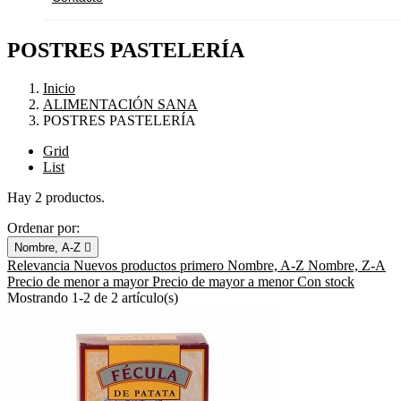
POSTRES PASTELERÍA
Inicio
ALIMENTACIÓN SANA
POSTRES PASTELERÍA
Grid
List
Hay 2 productos.
Ordenar por:
Nombre, A-Z

Relevancia
Nuevos productos primero
Nombre, A-Z
Nombre, Z-A
Precio de menor a mayor
Precio de mayor a menor
Con stock
Mostrando 1-2 de 2 artículo(s)