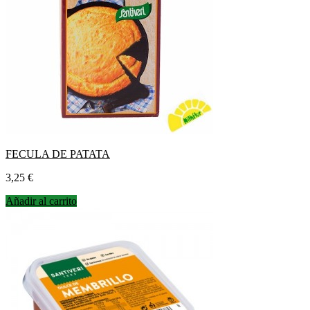
FECULA DE PATATA
Precio
3,25 €
Añadir al carrito