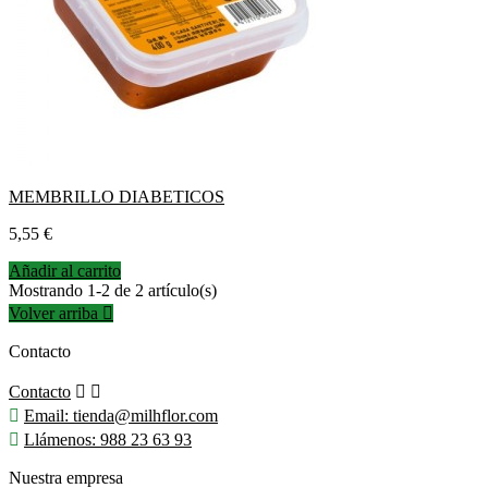
MEMBRILLO DIABETICOS
Precio
5,55 €
Añadir al carrito
Mostrando 1-2 de 2 artículo(s)
Volver arriba

Contacto
Contacto



Email:
tienda@milhflor.com

Llámenos:
988 23 63 93
Nuestra empresa