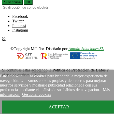
Suscribirse
OK
Facebook
Twitter
Pinterest
Instagram
©Copyright Milhflor. Diseñado por
Amodo Soluciones SL
Si continuas estas aceptando la
Política de Protección de Datos
y
el uso de cookies.
Permitir
Este sitio web utiliza cookies para brindarle la mejor experiencia de
navegación. Utilizamos cookies propias y de terceros para mejorar
nuestros servicios y mostrarle publicidad relacionada con sus
preferencias mediante el análisis de sus hábitos de navegación.
Más
información
Gestionar cookies
ACEPTAR