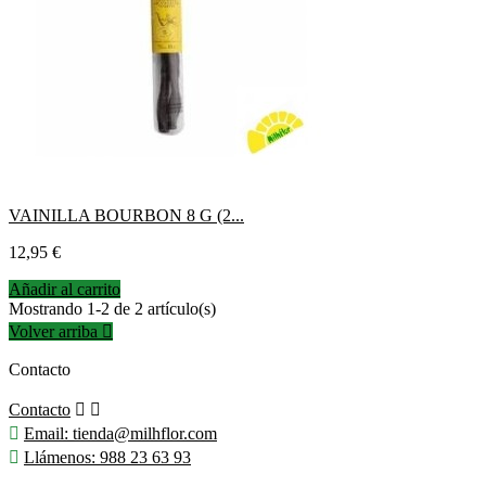
VAINILLA BOURBON 8 G (2...
Precio
12,95 €
Añadir al carrito
Mostrando 1-2 de 2 artículo(s)
Volver arriba

Contacto
Contacto



Email:
tienda@milhflor.com

Llámenos:
988 23 63 93