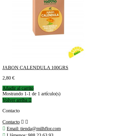
JABON CALENDULA 100GRS
Precio
2,80 €
Añadir al carrito
Mostrando 1-1 de 1 artículo(s)
Volver arriba

Contacto
Contacto



Email:
tienda@milhflor.com

Llámenos:
988 23 63 93