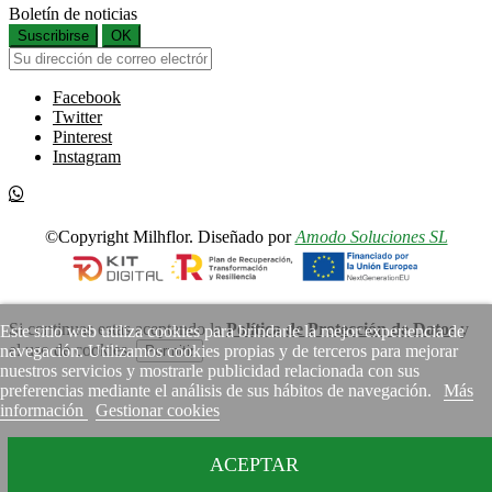
Boletín de noticias
Suscribirse
OK
Facebook
Twitter
Pinterest
Instagram
©Copyright Milhflor. Diseñado por
Amodo Soluciones SL
Si continuas estas aceptando la
Política de Protección de Datos
y
Este sitio web utiliza cookies para brindarle la mejor experiencia de
el uso de cookies.
navegación. Utilizamos cookies propias y de terceros para mejorar
Permitir
nuestros servicios y mostrarle publicidad relacionada con sus
preferencias mediante el análisis de sus hábitos de navegación.
Más
información
Gestionar cookies
ACEPTAR