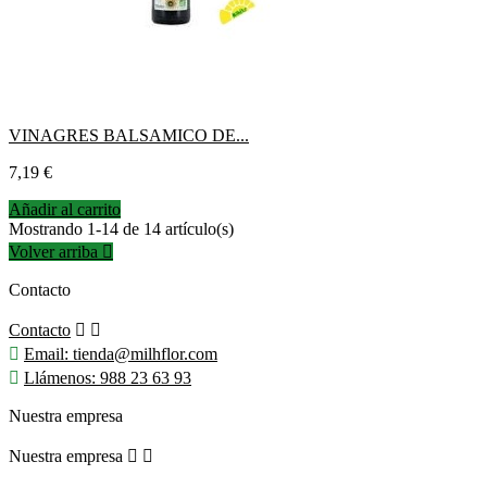
VINAGRES BALSAMICO DE...
Precio
7,19 €
Añadir al carrito
Mostrando 1-14 de 14 artículo(s)
Volver arriba

Contacto
Contacto



Email:
tienda@milhflor.com

Llámenos:
988 23 63 93
Nuestra empresa
Nuestra empresa

