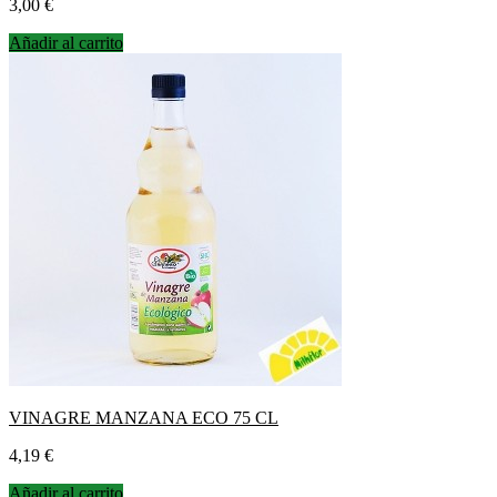
Precio
3,00 €
Añadir al carrito
VINAGRE MANZANA ECO 75 CL
Precio
4,19 €
Añadir al carrito