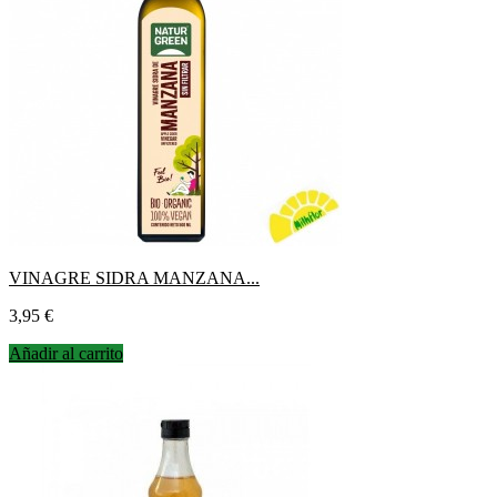
VINAGRE SIDRA MANZANA...
Precio
3,95 €
Añadir al carrito