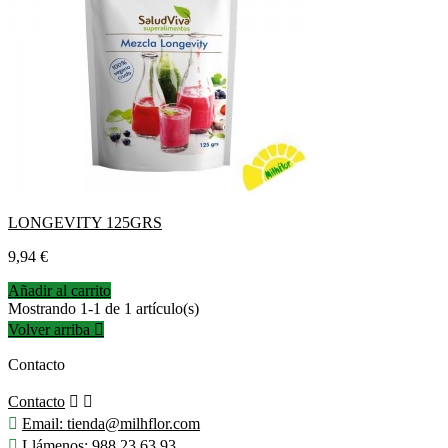
LONGEVITY 125GRS
Precio
9,94 €
Añadir al carrito
Mostrando 1-1 de 1 artículo(s)
Volver arriba

Contacto
Contacto



Email:
tienda@milhflor.com

Llámenos:
988 23 63 93