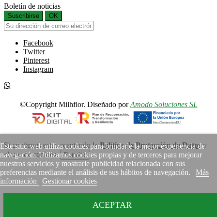
Boletín de noticias
Suscribirse
OK
Facebook
Twitter
Pinterest
Instagram
©Copyright Milhflor. Diseñado por
Amodo Soluciones SL
Si continuas estas aceptando la
Política de Protección de Datos
y
Este sitio web utiliza cookies para brindarle la mejor experiencia de
el uso de cookies.
navegación. Utilizamos cookies propias y de terceros para mejorar
Permitir
nuestros servicios y mostrarle publicidad relacionada con sus
preferencias mediante el análisis de sus hábitos de navegación.
Más
información
Gestionar cookies
ACEPTAR