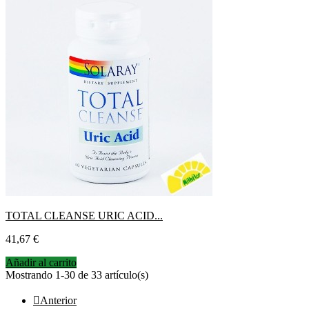
TOTAL CLEANSE URIC ACID...
Precio
41,67 €
Añadir al carrito
Mostrando 1-30 de 33 artículo(s)

Anterior