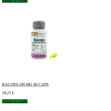
Añadir al carrito
BACOPA 100 MG 60 CAPS
Precio
18,25 €
Añadir al carrito