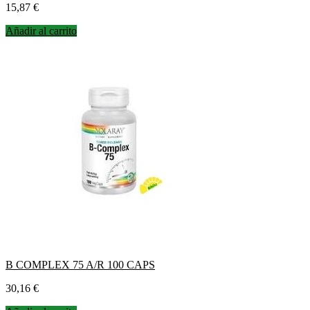
Precio
15,87 €
Añadir al carrito
B COMPLEX 75 A/R 100 CAPS
Precio
30,16 €