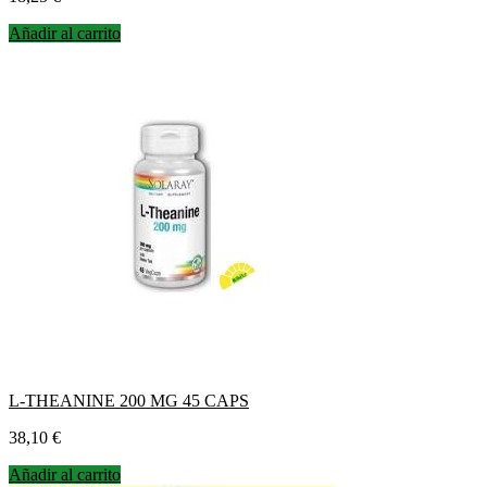
Añadir al carrito
L-THEANINE 200 MG 45 CAPS
Precio
38,10 €
Añadir al carrito