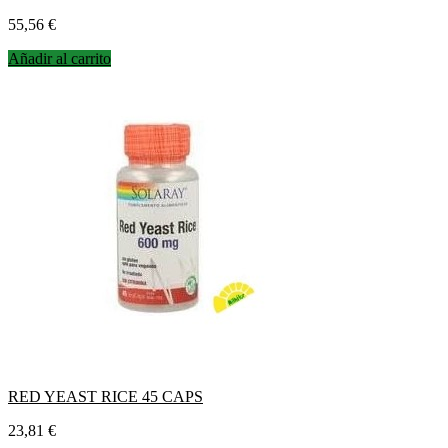
Precio
55,56 €
Añadir al carrito
RED YEAST RICE 45 CAPS
Precio
23,81 €