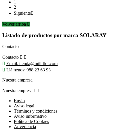
1
2
Siguiente

Volver arriba

Listado de productos por marca SOLARAY
Contacto
Contacto



Email:
tienda@milhflor.com

Llámenos:
988 23 63 93
Nuestra empresa
Nuestra empresa


Envío
Aviso legal
Términos y condiciones
Aviso informativo
Política de Cookies
Advertencia