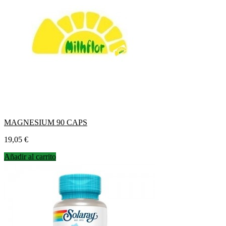
MAGNESIUM 90 CAPS
Precio
19,05 €
Añadir al carrito