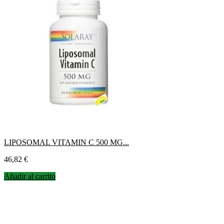
LIPOSOMAL VITAMIN C 500 MG...
Precio
46,82 €
Añadir al carrito