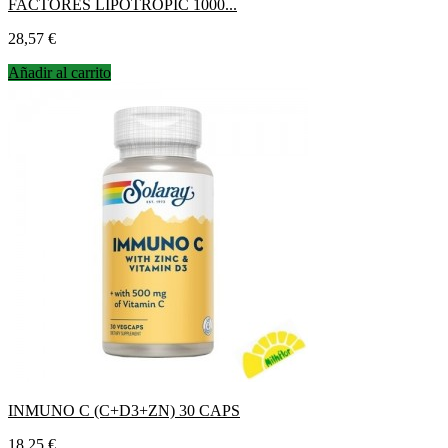
FACTORES LIPOTROPIC 1000...
Precio
28,57 €
Añadir al carrito
INMUNO C (C+D3+ZN) 30 CAPS
Precio
18,25 €