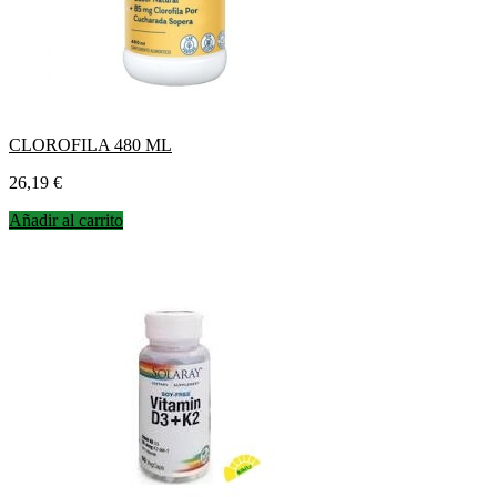
CLOROFILA 480 ML
Precio
26,19 €
Añadir al carrito