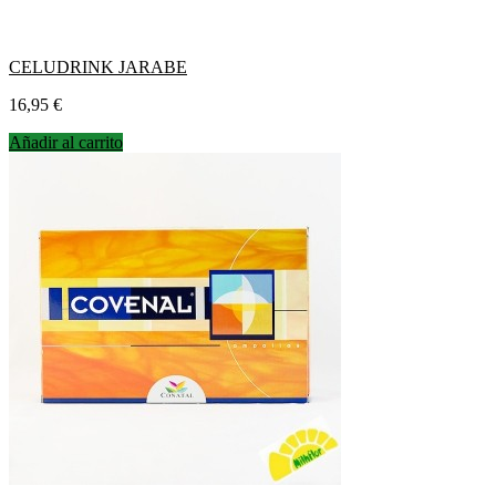
CELUDRINK JARABE
Precio
16,95 €
Añadir al carrito