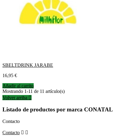
SBELTDRINK JARABE
Precio
16,95 €
Añadir al carrito
Mostrando 1-11 de 11 artículo(s)
Volver arriba

Listado de productos por marca CONATAL
Contacto
Contacto

