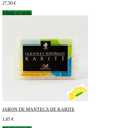
Precio
27,50 €
Añadir al carrito
JABON DE MANTECA DE KARITE
Precio
1,65 €