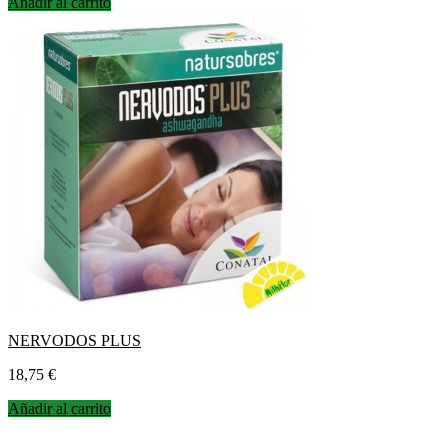
Añadir al carrito
NERVODOS PLUS
Precio
18,75 €
Añadir al carrito