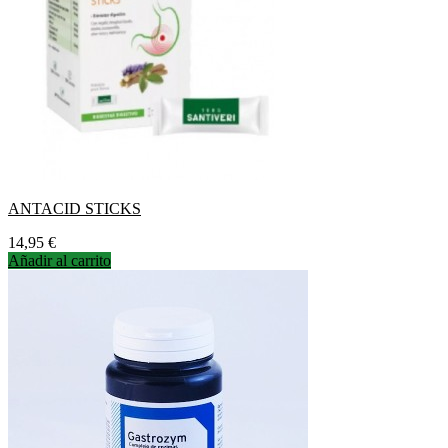
ANTACID STICKS
Precio
14,95 €
Añadir al carrito