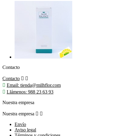
Contacto
Contacto



Email:
tienda@milhflor.com

Llámenos:
988 23 63 93
Nuestra empresa
Nuestra empresa


Envío
Aviso legal
Términos y condiciones