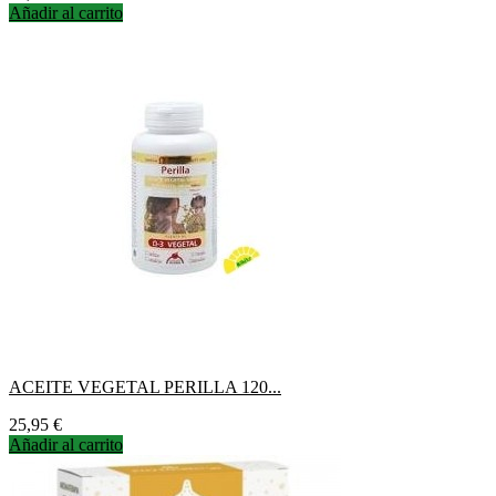
Añadir al carrito
ACEITE VEGETAL PERILLA 120...
Precio
25,95 €
Añadir al carrito