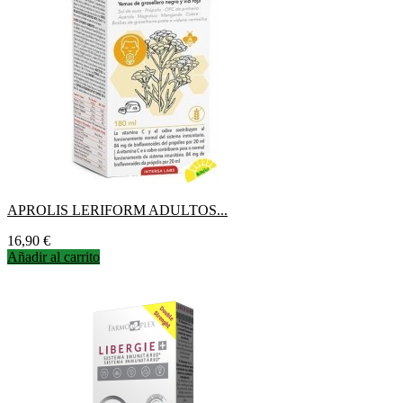
APROLIS LERIFORM ADULTOS...
Precio
16,90 €
Añadir al carrito