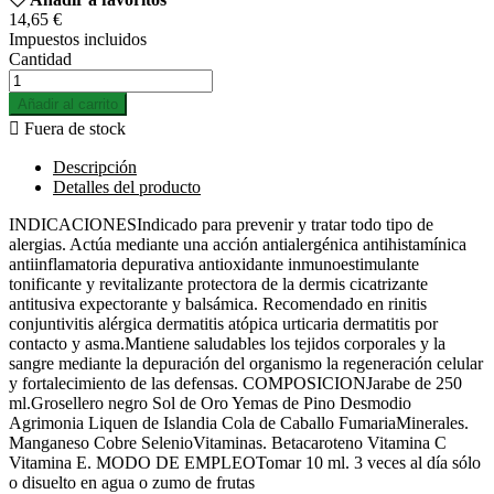
14,65 €
Impuestos incluidos
Cantidad
Añadir al carrito

Fuera de stock
Descripción
Detalles del producto
INDICACIONESIndicado para prevenir y tratar todo tipo de
alergias. Actúa mediante una acción antialergénica antihistamínica
antiinflamatoria depurativa antioxidante inmunoestimulante
tonificante y revitalizante protectora de la dermis cicatrizante
antitusiva expectorante y balsámica. Recomendado en rinitis
conjuntivitis alérgica dermatitis atópica urticaria dermatitis por
contacto y asma.Mantiene saludables los tejidos corporales y la
sangre mediante la depuración del organismo la regeneración celular
y fortalecimiento de las defensas. COMPOSICIONJarabe de 250
ml.Grosellero negro Sol de Oro Yemas de Pino Desmodio
Agrimonia Liquen de Islandia Cola de Caballo FumariaMinerales.
Manganeso Cobre SelenioVitaminas. Betacaroteno Vitamina C
Vitamina E. MODO DE EMPLEOTomar 10 ml. 3 veces al día sólo
o disuelto en agua o zumo de frutas