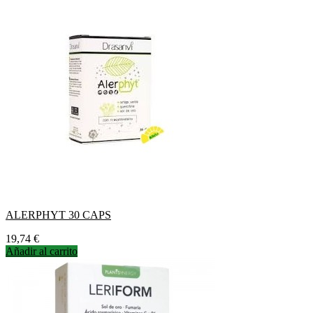
ALERPHYT 30 CAPS
Precio
19,74 €
Añadir al carrito