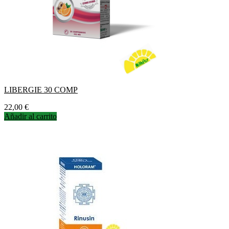
LIBERGIE 30 COMP
Precio
22,00 €
Añadir al carrito