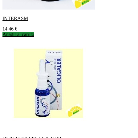
INTERASM
Precio
14,46 €
Añadir al carrito