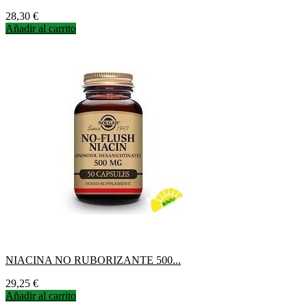
Precio
28,30 €
Añadir al carrito
NIACINA NO RUBORIZANTE 500...
Precio
29,25 €
Añadir al carrito