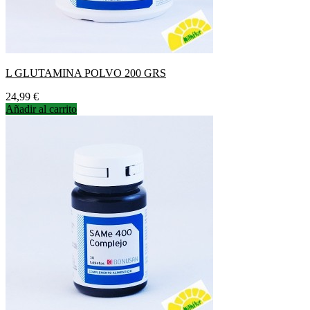
L GLUTAMINA POLVO 200 GRS
Precio
24,99 €
Añadir al carrito