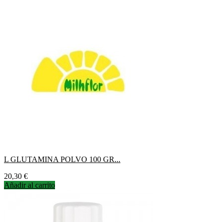
L GLUTAMINA POLVO 100 GR...
Precio
20,30 €
Añadir al carrito