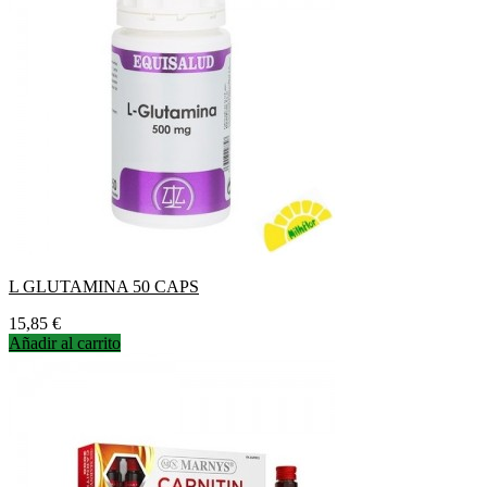
L GLUTAMINA 50 CAPS
Precio
15,85 €
Añadir al carrito