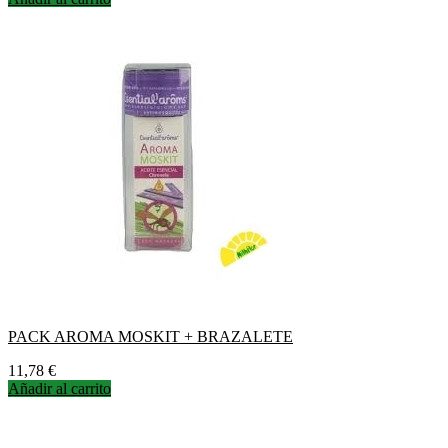
PACK AROMA MOSKIT + BRAZALETE
Precio
11,78 €
Añadir al carrito