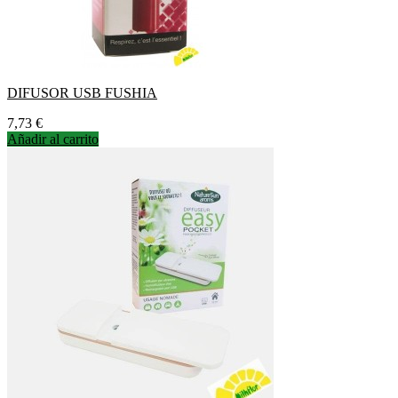
DIFUSOR USB FUSHIA
Precio
7,73 €
Añadir al carrito