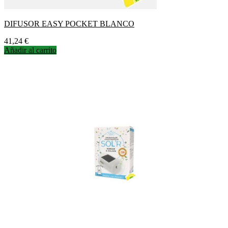
DIFUSOR EASY POCKET BLANCO
Precio
41,24 €
Añadir al carrito