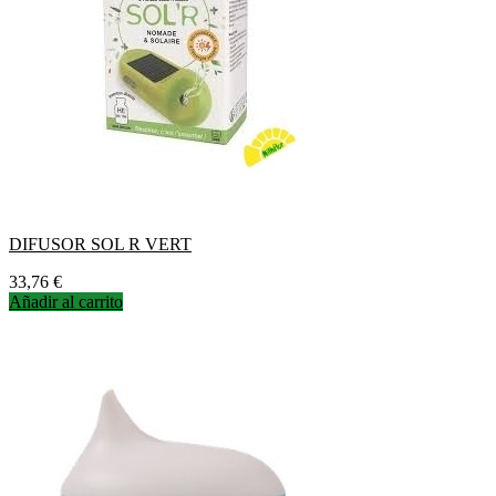
DIFUSOR SOL R VERT
Precio
33,76 €
Añadir al carrito