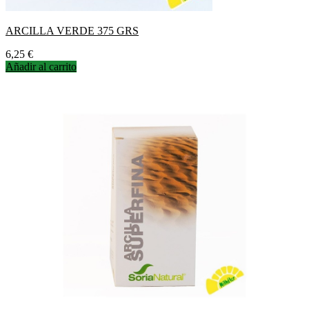
ARCILLA VERDE 375 GRS
Precio
6,25 €
Añadir al carrito