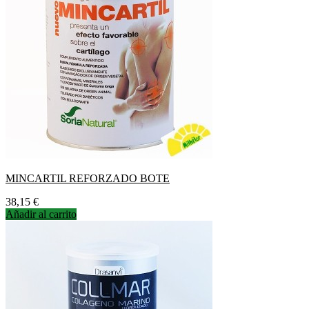
MINCARTIL REFORZADO BOTE
Precio
38,15 €
Añadir al carrito