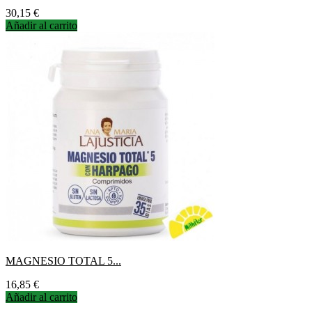
Precio
30,15 €
Añadir al carrito
MAGNESIO TOTAL 5...
Precio
16,85 €
Añadir al carrito