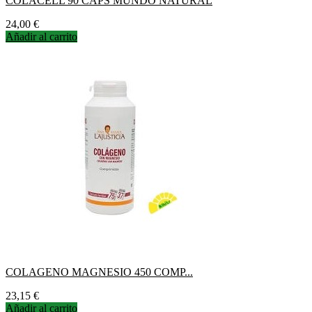
COLACELL 90 CAPS MUNDO NATURAL
Precio
24,00 €
Añadir al carrito
COLAGENO MAGNESIO 450 COMP...
Precio
23,15 €
Añadir al carrito