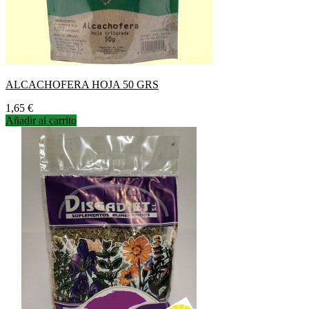
ALCACHOFERA HOJA 50 GRS
Precio
1,65 €
Añadir al carrito