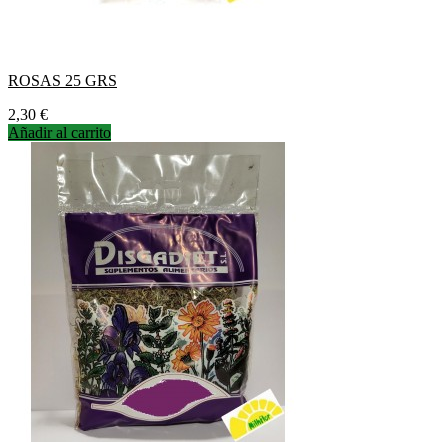
ROSAS 25 GRS
Precio
2,30 €
Añadir al carrito