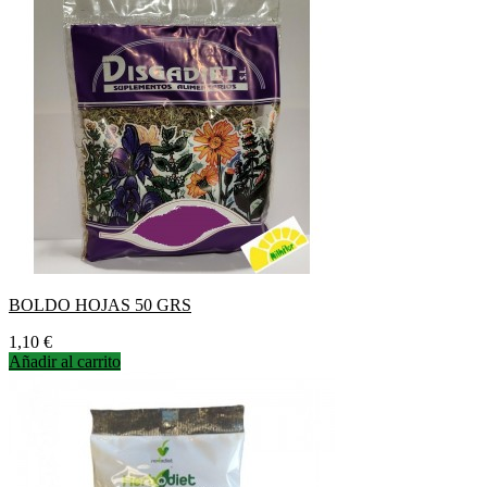
BOLDO HOJAS 50 GRS
Precio
1,10 €
Añadir al carrito