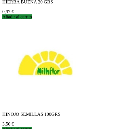
HIERBA BUENA 20 GRS
Precio
0,97 €
Añadir al carrito
HINOJO SEMILLAS 100GRS
Precio
3,50 €