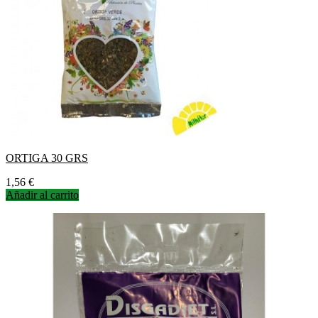
ORTIGA 30 GRS
Precio
1,56 €
Añadir al carrito