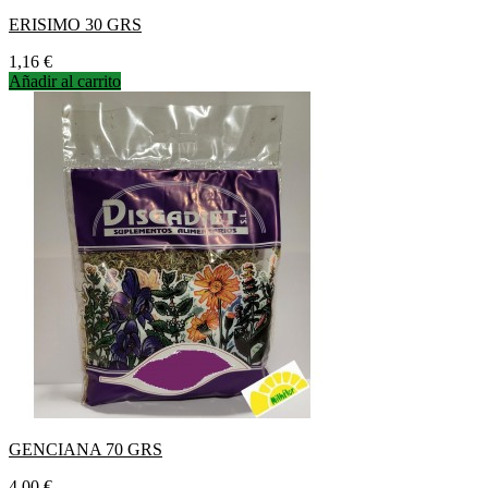
ERISIMO 30 GRS
Precio
1,16 €
Añadir al carrito
GENCIANA 70 GRS
Precio
4,00 €