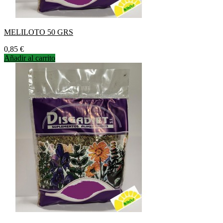
MELILOTO 50 GRS
Precio
0,85 €
Añadir al carrito