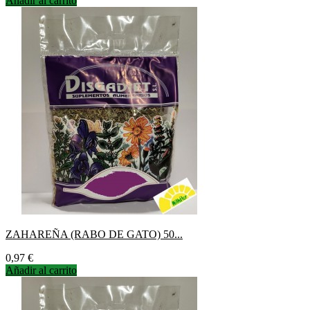
Añadir al carrito
ZAHAREÑA (RABO DE GATO) 50...
Precio
0,97 €
Añadir al carrito