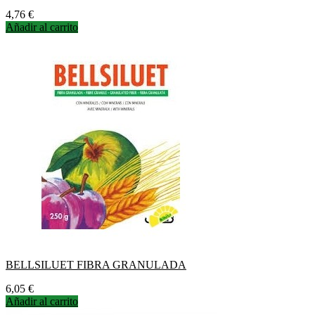
Precio
4,76 €
Añadir al carrito
BELLSILUET FIBRA GRANULADA
Precio
6,05 €
Añadir al carrito