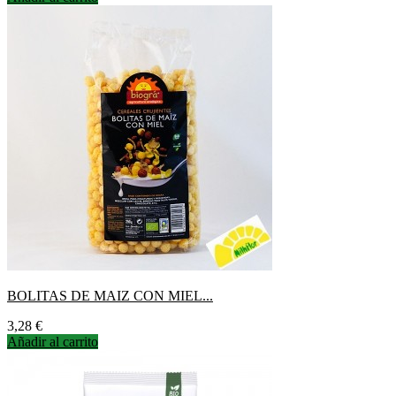
BOLITAS DE MAIZ CON MIEL...
Precio
3,28 €
Añadir al carrito