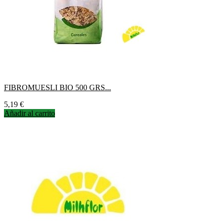
FIBROMUESLI BIO 500 GRS...
Precio
5,19 €
Añadir al carrito