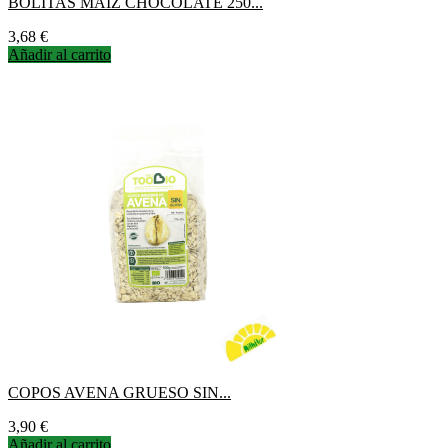
BOLITAS MAIZ CHOCOLATE 250...
Precio
3,68 €
Añadir al carrito
COPOS AVENA GRUESO SIN...
Precio
3,90 €
Añadir al carrito