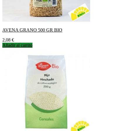
AVENA GRANO 500 GR BIO
Precio
2,08 €
Añadir al carrito