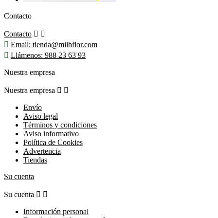
Contacto
Contacto



Email:
tienda@milhflor.com

Llámenos:
988 23 63 93
Nuestra empresa
Nuestra empresa


Envío
Aviso legal
Términos y condiciones
Aviso informativo
Política de Cookies
Advertencia
Tiendas
Su cuenta
Su cuenta


Información personal