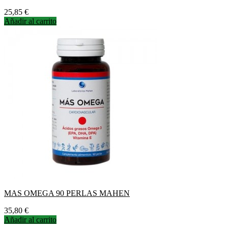
Precio
25,85 €
Añadir al carrito
MAS OMEGA 90 PERLAS MAHEN
Precio
35,80 €
Añadir al carrito