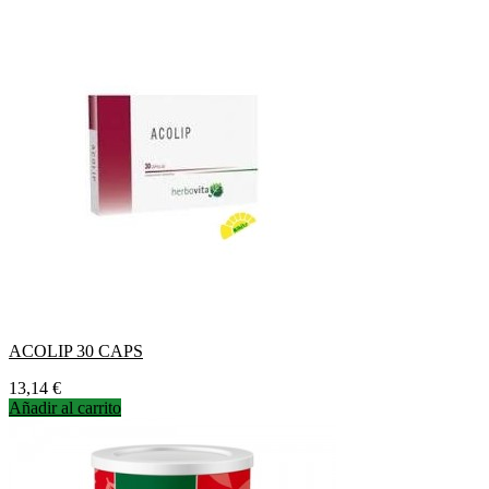
ACOLIP 30 CAPS
Precio
13,14 €
Añadir al carrito