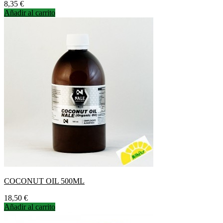
Precio
8,35 €
Añadir al carrito
COCONUT OIL 500ML
Precio
18,50 €
Añadir al carrito