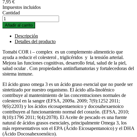
7,95 €
Impuestos incluidos
Cantidad
Añadir al carrito
Descripción
Detalles del producto
Tomabi COR i – complex es un complemento alimenticio que
ayuda a reducir el colesterol , triglicéridos y la tensión arterial.
Mejora las funciones cognitivas, desarrollo fetal, salud de la piel,
salud ocular . Con propiedades antiinflamatorias y fortalecedoras del
sistema inmune.
El ácido graso omega 3 es un ácido graso esencial que no puede ser
sintetizado por nuestro organismo. El ácido alfa-linolénico
contribuye al mantenimiento de las concentraciones normales de
colesterol en la sangre (EFSA, 2009a. 2009; 7(9):1252 2011;
9(6):2203) y los ácidos eicosapentaenoico y docosahexaenoico
contribuyen al funcionamiento normal del corazón. (EFSA, 2010;
8(10):1796 2011; 9(4):2078). El Aceite de pescado es una fuente
natural de ácidos grasos esenciales, principalmente Omega 3, los
más representativos son el EPA (Ácido Eicosapentanoico) y el DHA
(Ácido Docosahexoenóico).