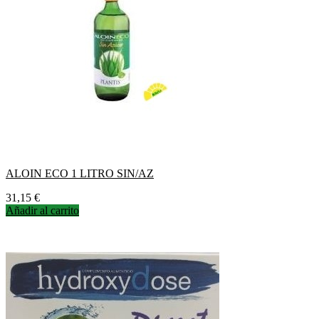
ALOIN ECO 1 LITRO SIN/AZ
Precio
31,15 €
Añadir al carrito