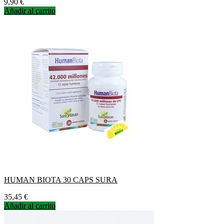
Precio
9,90 €
Añadir al carrito
HUMAN BIOTA 30 CAPS SURA
Precio
35,45 €
Añadir al carrito