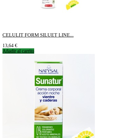
CELULIT FORM SILUET LINE...
Precio
13,64 €
Añadir al carrito