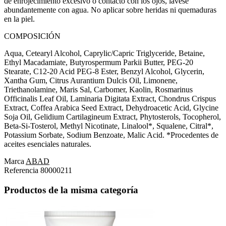
de enrojecimiento excesivo o contacto con los ojos, lávese
abundantemente con agua. No aplicar sobre heridas ni quemaduras
en la piel.
COMPOSICIÓN
Aqua, Cetearyl Alcohol, Caprylic/Capric Triglyceride, Betaine,
Ethyl Macadamiate, Butyrospermum Parkii Butter, PEG-20
Stearate, C12-20 Acid PEG-8 Ester, Benzyl Alcohol, Glycerin,
Xantha Gum, Citrus Aurantium Dulcis Oil, Limonene,
Triethanolamine, Maris Sal, Carbomer, Kaolin, Rosmarinus
Officinalis Leaf Oil, Laminaria Digitata Extract, Chondrus Crispus
Extract, Coffea Arabica Seed Extract, Dehydroacetic Acid, Glycine
Soja Oil, Gelidium Cartilagineum Extract, Phytosterols, Tocopherol,
Beta-Si-Tosterol, Methyl Nicotinate, Linalool*, Squalene, Citral*,
Potassium Sorbate, Sodium Benzoate, Malic Acid. *Procedentes de
aceites esenciales naturales.
Marca
ABAD
Referencia
80000211
Productos de la misma categoría