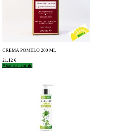
CREMA POMELO 200 ML
Precio
21,12 €
Añadir al carrito