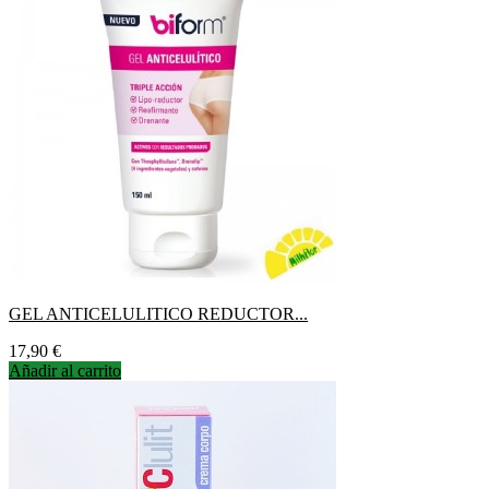
GEL ANTICELULITICO REDUCTOR...
Precio
17,90 €
Añadir al carrito