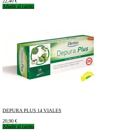
Precio
22,40 €
Añadir al carrito
DEPURA PLUS 14 VIALES
Precio
20,90 €
Añadir al carrito