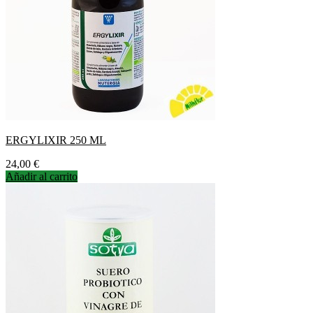
ERGYLIXIR 250 ML
Precio
24,00 €
Añadir al carrito