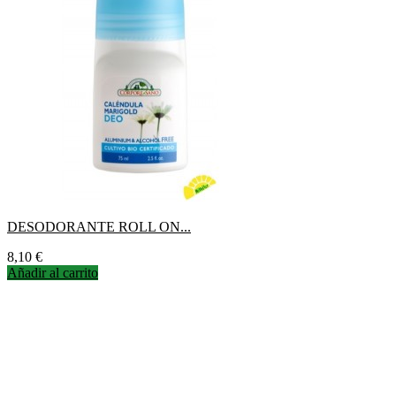
DESODORANTE ROLL ON...
Precio
8,10 €
Añadir al carrito