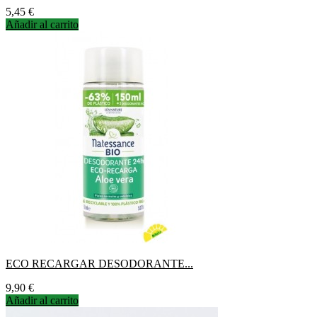
Precio
5,45 €
Añadir al carrito
ECO RECARGAR DESODORANTE...
Precio
9,90 €
Añadir al carrito