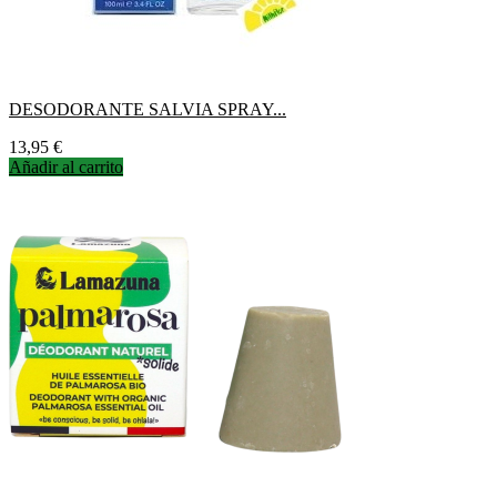
DESODORANTE SALVIA SPRAY...
Precio
13,95 €
Añadir al carrito