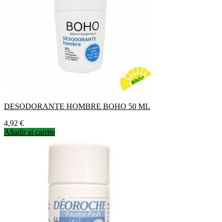
DESODORANTE HOMBRE BOHO 50 ML
Precio
4,92 €
Añadir al carrito