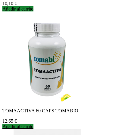
Precio
10,10 €
Añadir al carrito
TOMAACTIVA 60 CAPS TOMABIO
Precio
12,65 €
Añadir al carrito