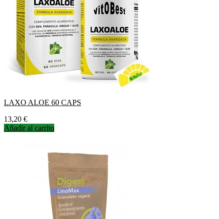
LAXO ALOE 60 CAPS
Precio
13,20 €
Añadir al carrito