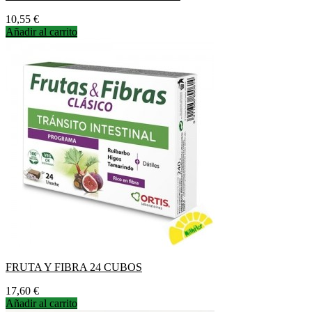
Precio
10,55 €
Añadir al carrito
FRUTA Y FIBRA 24 CUBOS
Precio
17,60 €
Añadir al carrito