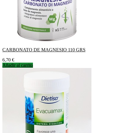
CARBONATO DE MAGNESIO 110 GRS
Precio
6,70 €
Añadir al carrito