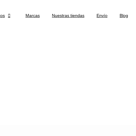
tos

Marcas
Nuestras tiendas
Envío
Blog