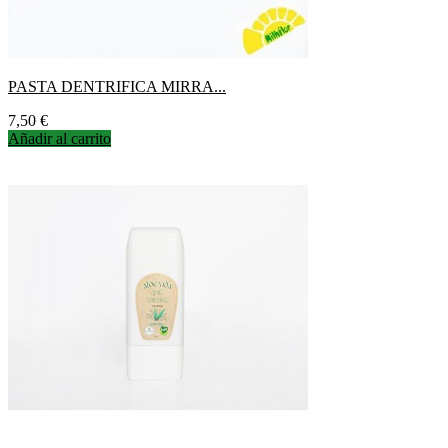
PASTA DENTRIFICA MIRRA...
Precio
7,50 €
Añadir al carrito