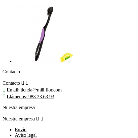
Contacto
Contacto



Email:
tienda@milhflor.com

Llámenos:
988 23 63 93
Nuestra empresa
Nuestra empresa


Envío
Aviso legal