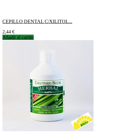
CEPILLO DENTAL C/XILITOL...
Precio
2,44 €
Añadir al carrito