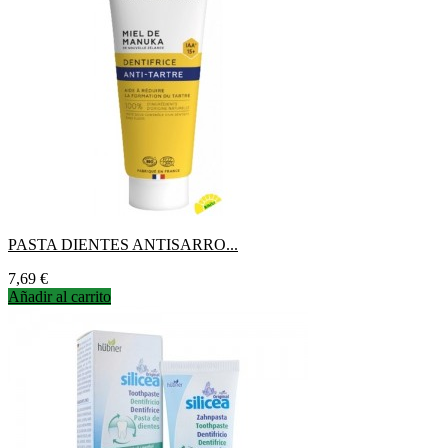
PASTA DIENTES ANTISARRO...
Precio
7,69 €
Añadir al carrito