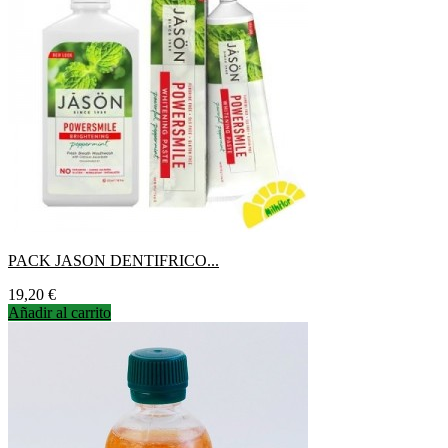
PACK JASON DENTIFRICO...
Precio
19,20 €
Añadir al carrito