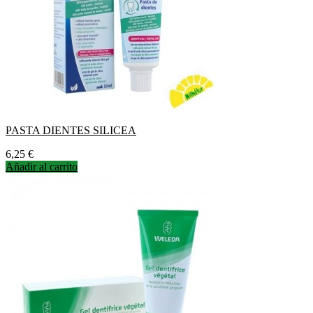
PASTA DIENTES SILICEA
Precio
6,25 €
Añadir al carrito