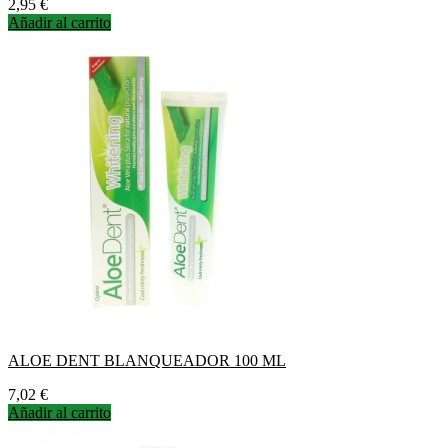
Precio
2,95 €
Añadir al carrito
ALOE DENT BLANQUEADOR 100 ML
Precio
7,02 €
Añadir al carrito