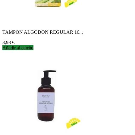
TAMPON ALGODON REGULAR 16...
Precio
3,98 €
Añadir al carrito