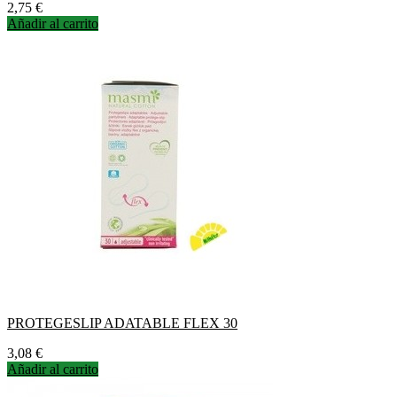
Precio
2,75 €
Añadir al carrito
PROTEGESLIP ADATABLE FLEX 30
Precio
3,08 €
Añadir al carrito