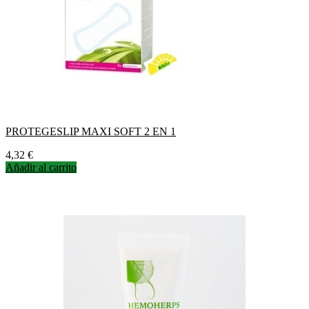
PROTEGESLIP MAXI SOFT 2 EN 1
Precio
4,32 €
Añadir al carrito