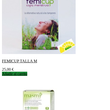
FEMICUP TALLA M
Precio
25,00 €
Añadir al carrito