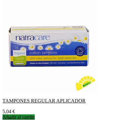
TAMPONES REGULAR APLICADOR
Precio
5,04 €
Añadir al carrito