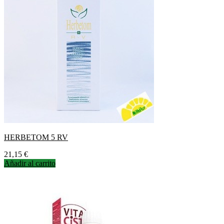
HERBETOM 5 RV
Precio
21,15 €
Añadir al carrito