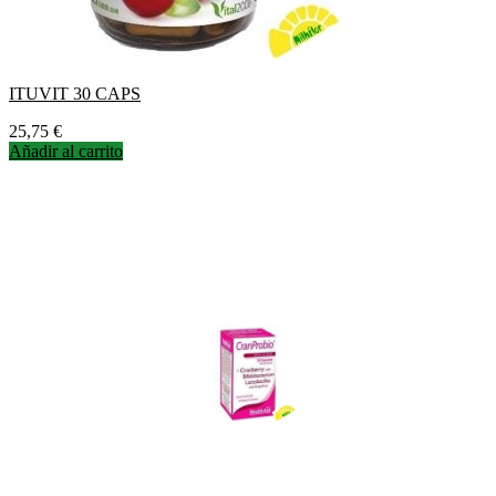
ITUVIT 30 CAPS
Precio
25,75 €
Añadir al carrito