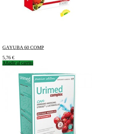
GAYUBA 60 COMP
Precio
5,76 €
Añadir al carrito