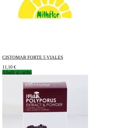
CISTOMAR FORTE 5 VIALES
Precio
11,10 €
Añadir al carrito