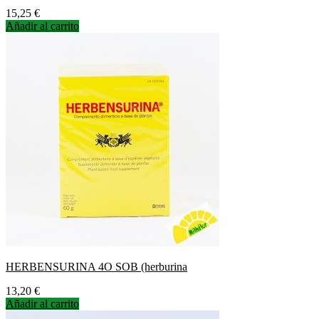
Precio
15,25 €
Añadir al carrito
HERBENSURINA 4O SOB (herburina
Precio
13,20 €
Añadir al carrito