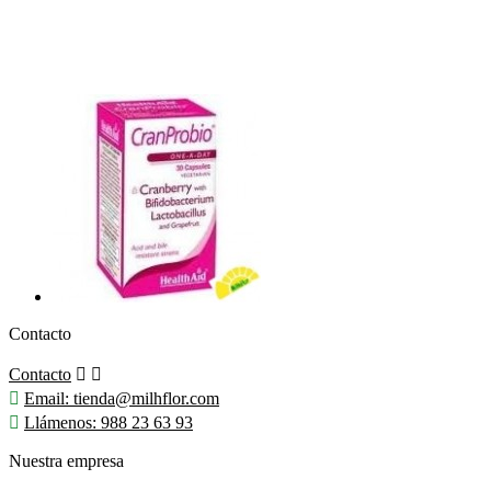
Contacto
Contacto



Email:
tienda@milhflor.com

Llámenos:
988 23 63 93
Nuestra empresa