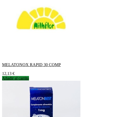
MELATONOX RAPID 30 COMP
Precio
12,13 €
Añadir al carrito