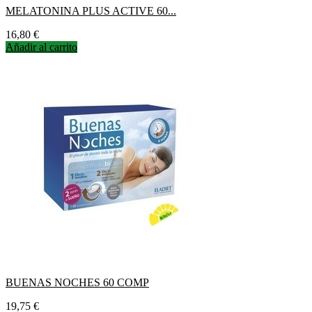
MELATONINA PLUS ACTIVE 60...
Precio
16,80 €
Añadir al carrito
BUENAS NOCHES 60 COMP
Precio
19,75 €