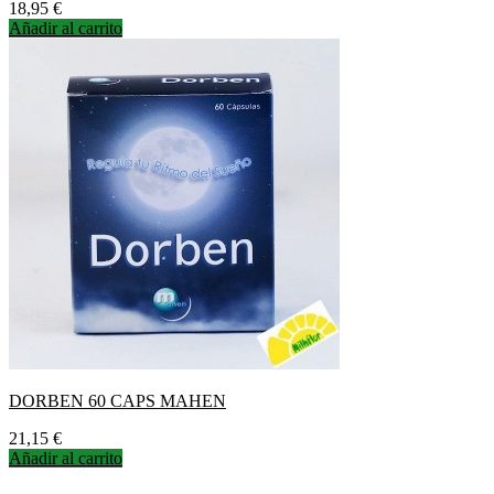
Precio
18,95 €
Añadir al carrito
DORBEN 60 CAPS MAHEN
Precio
21,15 €
Añadir al carrito