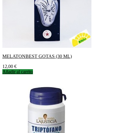
MELATONBEST GOTAS (30 ML)
Precio
12,00 €
Añadir al carrito