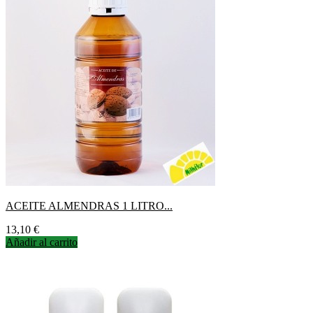
ACEITE ALMENDRAS 1 LITRO...
Precio
13,10 €
Añadir al carrito