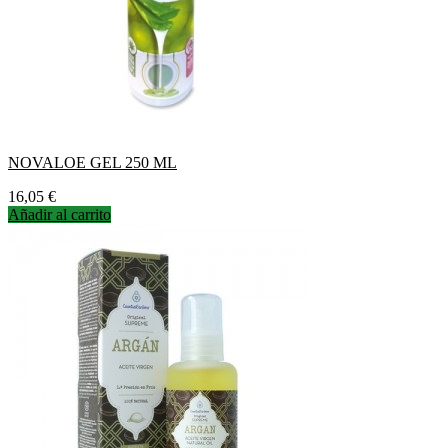
NOVALOE GEL 250 ML
Precio
16,05 €
Añadir al carrito