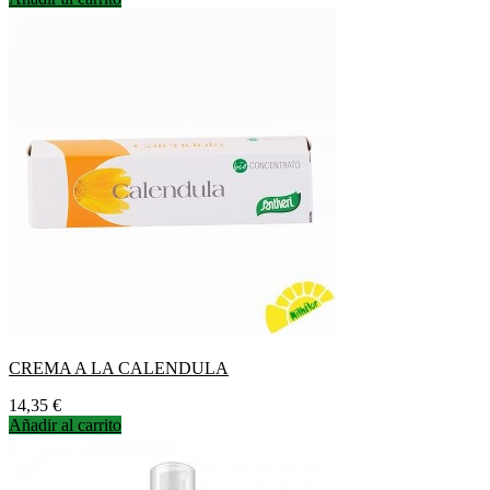
CREMA A LA CALENDULA
Precio
14,35 €
Añadir al carrito