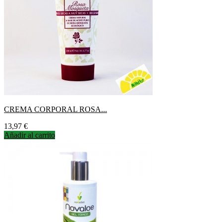
CREMA CORPORAL ROSA...
Precio
13,97 €
Añadir al carrito