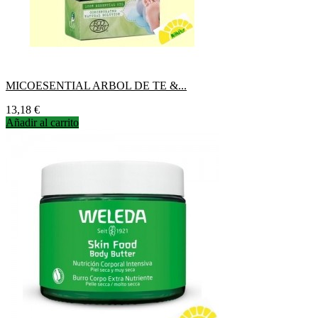
MICOESENTIAL ARBOL DE TE &...
Precio
13,18 €
Añadir al carrito