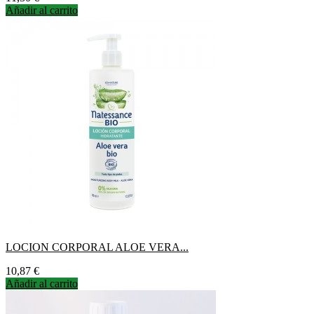
Añadir al carrito
LOCION CORPORAL ALOE VERA...
Precio
10,87 €
Añadir al carrito