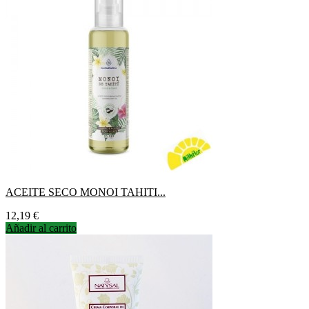
ACEITE SECO MONOI TAHITI...
Precio
12,19 €
Añadir al carrito