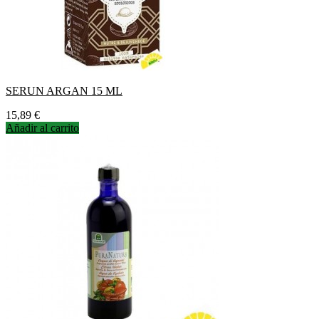
SERUN ARGAN 15 ML
Precio
15,89 €
Añadir al carrito