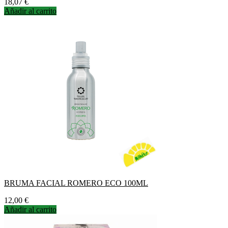
Precio
18,07 €
Añadir al carrito
BRUMA FACIAL ROMERO ECO 100ML
Precio
12,00 €
Añadir al carrito