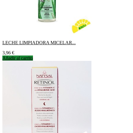
LECHE LIMPIADORA MICELAR...
Precio
3,96 €
Añadir al carrito