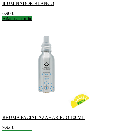
ILUMINADOR BLANCO
Precio
6,90 €
Añadir al carrito
BRUMA FACIAL AZAHAR ECO 100ML
Precio
9,92 €