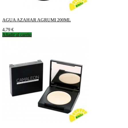
AGUA AZAHAR AGRUMI 200ML
Precio
4,79 €
Añadir al carrito