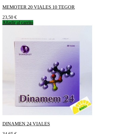
MEMOTER 20 VIALES 10 TEGOR
Precio
23,50 €
Añadir al carrito
DINAMEN 24 VIALES
Precio
34,65 €