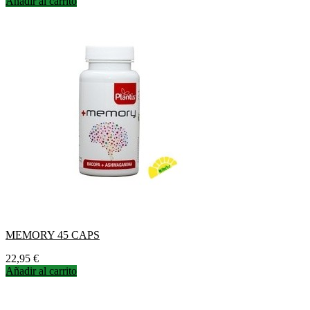
Añadir al carrito
MEMORY 45 CAPS
Precio
22,95 €
Añadir al carrito