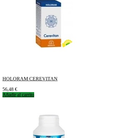
HOLORAM CEREVITAN
Precio
56,48 €
Añadir al carrito