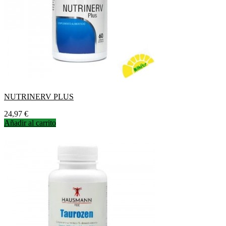
NUTRINERV PLUS
Precio
24,97 €
Añadir al carrito