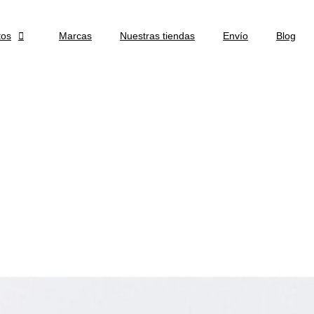
tos

Marcas
Nuestras tiendas
Envío
Blog