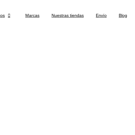
tos

Marcas
Nuestras tiendas
Envío
Blog