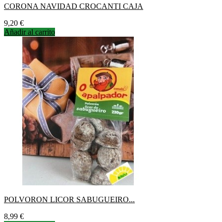
CORONA NAVIDAD CROCANTI CAJA
Precio
9,20 €
Añadir al carrito
POLVORON LICOR SABUGUEIRO...
Precio
8,99 €