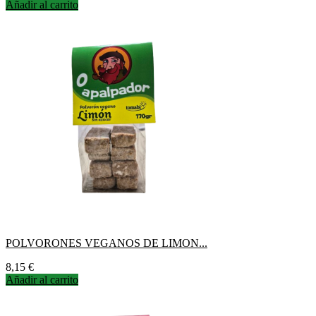
Añadir al carrito
POLVORONES VEGANOS DE LIMON...
Precio
8,15 €
Añadir al carrito