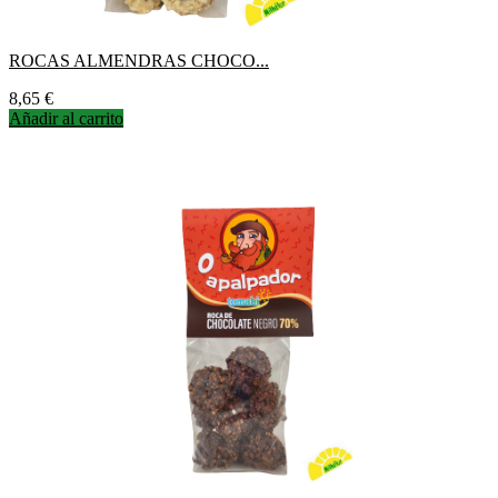
ROCAS ALMENDRAS CHOCO...
Precio
8,65 €
Añadir al carrito