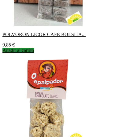
POLVORON LICOR CAFE BOLSITA...
Precio
9,85 €
Añadir al carrito