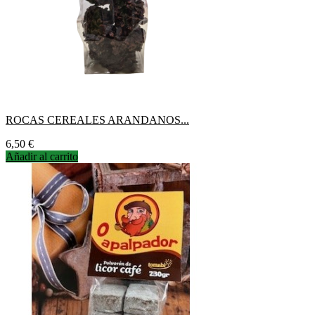
ROCAS CEREALES ARANDANOS...
Precio
6,50 €
Añadir al carrito