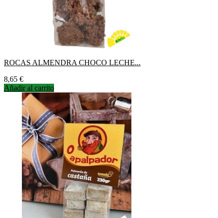
ROCAS ALMENDRA CHOCO LECHE...
Precio
8,65 €
Añadir al carrito