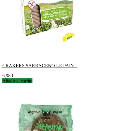
CRAKERS SARRACENO LE PAIN...
Precio
6,98 €
Añadir al carrito