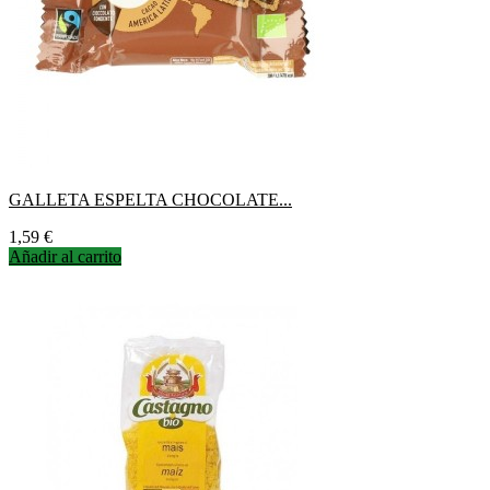
GALLETA ESPELTA CHOCOLATE...
Precio
1,59 €
Añadir al carrito