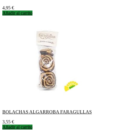
Precio
4,95 €
Añadir al carrito
BOLACHAS ALGARROBA FARAGULLAS
Precio
3,55 €
Añadir al carrito