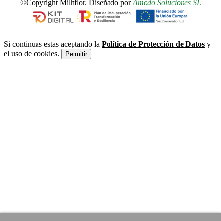
©Copyright Milhflor. Diseñado por
Amodo Soluciones SL
Si continuas estas aceptando la
Política de Protección de Datos
y
el uso de cookies.
Permitir