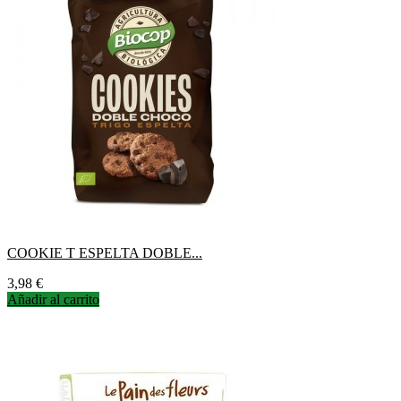
COOKIE T ESPELTA DOBLE...
Precio
3,98 €
Añadir al carrito