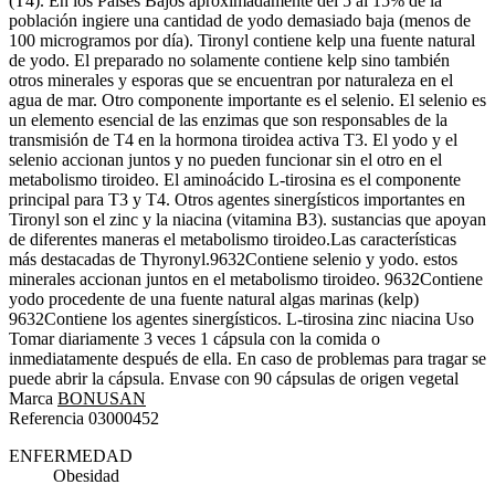
(T4). En los Países Bajos aproximadamente del 5 al 15% de la
población ingiere una cantidad de yodo demasiado baja (menos de
100 microgramos por día). Tironyl contiene kelp una fuente natural
de yodo. El preparado no solamente contiene kelp sino también
otros minerales y esporas que se encuentran por naturaleza en el
agua de mar. Otro componente importante es el selenio. El selenio es
un elemento esencial de las enzimas que son responsables de la
transmisión de T4 en la hormona tiroidea activa T3. El yodo y el
selenio accionan juntos y no pueden funcionar sin el otro en el
metabolismo tiroideo. El aminoácido L-tirosina es el componente
principal para T3 y T4. Otros agentes sinergísticos importantes en
Tironyl son el zinc y la niacina (vitamina B3). sustancias que apoyan
de diferentes maneras el metabolismo tiroideo.Las características
más destacadas de Thyronyl.9632Contiene selenio y yodo. estos
minerales accionan juntos en el metabolismo tiroideo. 9632Contiene
yodo procedente de una fuente natural algas marinas (kelp)
9632Contiene los agentes sinergísticos. L-tirosina zinc niacina Uso
Tomar diariamente 3 veces 1 cápsula con la comida o
inmediatamente después de ella. En caso de problemas para tragar se
puede abrir la cápsula. Envase con 90 cápsulas de origen vegetal
Marca
BONUSAN
Referencia
03000452
ENFERMEDAD
Obesidad