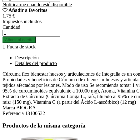
Notificarme cuando esté disponible
Añadir a favoritos
1,75 €
Impuestos incluidos
Cantidad
Añadir al carrito

Fuera de stock
Descripción
Detalles del producto
Cúrcuma flex bienestar huesos y articulaciones de Integralia es un co
Propiedades y beneficios de Cúrcuma flex bienestar huesos y articula
tejidos afectados por lesiones. Modo de uso Se recomienda tomar 1 vi
95% de curcuminoides equivalente a 10.000 mg), Aroma, Vitamina C (Á
Extracto de Cúrcuma (Cúrcuma Longa L., raíz, titulado al 95% de cu
raíz) (150 mg), Vitamina C (a partir del Ácido L-ascórbico) (12 mg)
Marca
BIOGRA
Referencia
13100532
Productos de la misma categoría