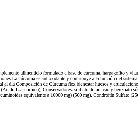
mplemento alimenticio formulado a base de cúrcuma, harpagofito y vitam
ciones La cúrcuma es antioxidante y contribuye a la función del sistem
al al día Composición de Cúrcuma flex bienestar huesos y articulacion
cido L-ascórbico), Conservadores: sorbato de potasio y benzoato sódico
rcuminoides equivalente a 10000 mg) (500 mg), Condroitín Sulfato (2