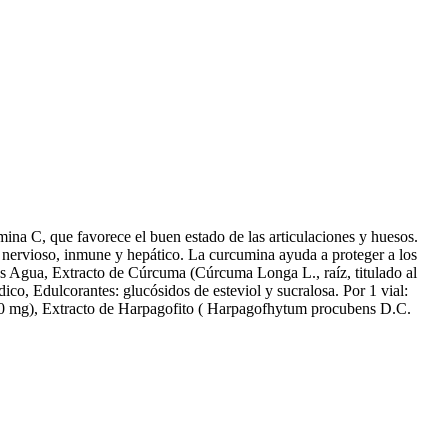
ina C, que favorece el buen estado de las articulaciones y huesos.
a nervioso, inmune y hepático. La curcumina ayuda a proteger a los
es Agua, Extracto de Cúrcuma (Cúrcuma Longa L., raíz, titulado al
, Edulcorantes: glucósidos de esteviol y sucralosa. Por 1 vial:
50 mg), Extracto de Harpagofito ( Harpagofhytum procubens D.C.