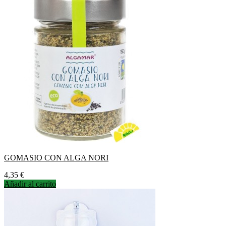
GOMASIO CON ALGA NORI
Precio
4,35 €
Añadir al carrito