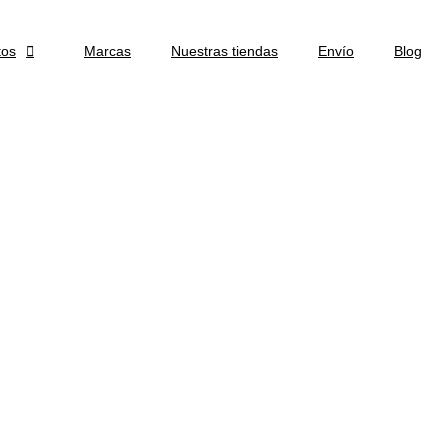
tos

Marcas
Nuestras tiendas
Envío
Blog