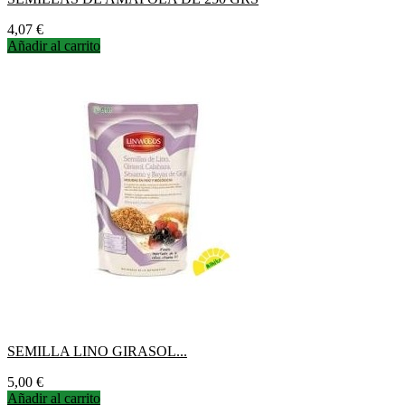
Precio
4,07 €
Añadir al carrito
SEMILLA LINO GIRASOL...
Precio
5,00 €
Añadir al carrito