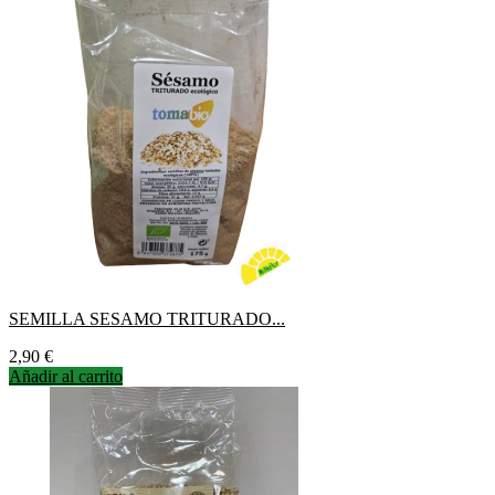
SEMILLA SESAMO TRITURADO...
Precio
2,90 €
Añadir al carrito