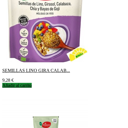
SEMILLAS LINO GIRA CALAB...
Precio
9,28 €
Añadir al carrito