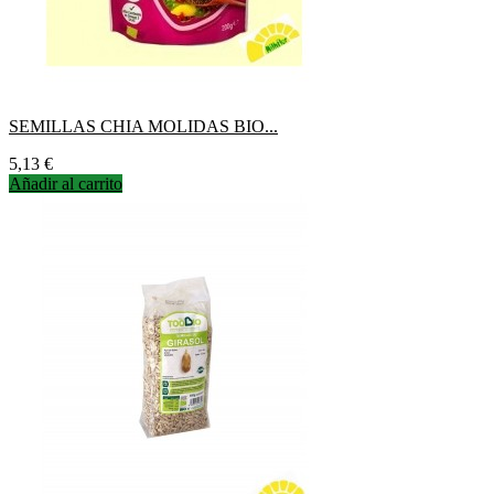
SEMILLAS CHIA MOLIDAS BIO...
Precio
5,13 €
Añadir al carrito