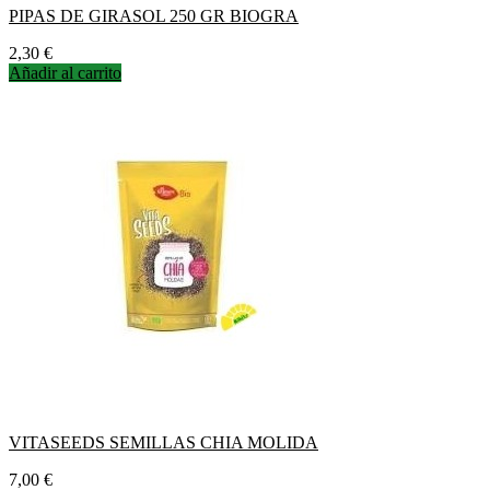
PIPAS DE GIRASOL 250 GR BIOGRA
Precio
2,30 €
Añadir al carrito
VITASEEDS SEMILLAS CHIA MOLIDA
Precio
7,00 €