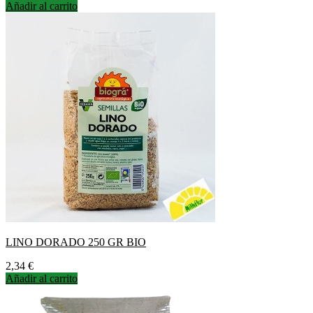
Añadir al carrito
LINO DORADO 250 GR BIO
Precio
2,34 €
Añadir al carrito