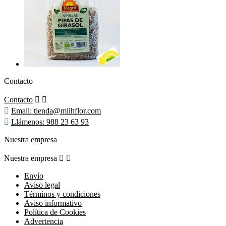
Contacto
Contacto



Email:
tienda@milhflor.com

Llámenos:
988 23 63 93
Nuestra empresa
Nuestra empresa


Envío
Aviso legal
Términos y condiciones
Aviso informativo
Política de Cookies
Advertencia