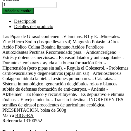
Añadir al carrito
Descripción
Detalles del producto
Las Pipas de Girasol contienen. -Vitaminas. B1 y E. -Minerales.
Zinc Hierro Sodio (las que llevan sal) Magnesio Potasio. -Otros.
Acido Fólico Colina Botaina lignano Acidos Fenólicos
Antioxidantes Pectinas Recomendado para. - Anticancerígeno. -
Estrés y dolencias nerviosas. - Es vasodilatador y anticoagulante. -
Durante el embarazo. ayuda a la buena formación feto. -
Hipertensión (pero pipas sin sal). - Regula el Colesterol. - Problemas
cardiovasculares y degenerativos (pipas sin sal) - Arteriosclerosis. -
Colágeno hidrata la piel. - Lesiones pulmonares. - Cataratas. -
Sistema inmunológico. generación de glóbulos rojos y blancos
subida de defensas formación de anti-cuerpos. - Anémia -
Alzheimer. - Es tónico y reconstituyente. - Es depurativo e elimina
tóxinas. - Envejecimiento. - Transito intestinal. INGREDIENTES.
semillas de girasol procedentes de agricultura ecológica.
PRESENTACION. bolsa de 500g
Marca
BIOGRA
Referencia
13100552