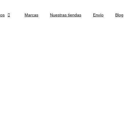
tos

Marcas
Nuestras tiendas
Envío
Blog