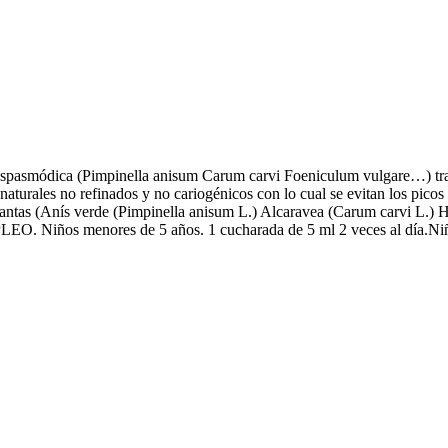
tiespasmódica (Pimpinella anisum Carum carvi Foeniculum vulgare…) trad
naturales no refinados y no cariogénicos con lo cual se evitan los picos
s (Anís verde (Pimpinella anisum L.) Alcaravea (Carum carvi L.) Hino
EO. Niños menores de 5 años. 1 cucharada de 5 ml 2 veces al día.Niño