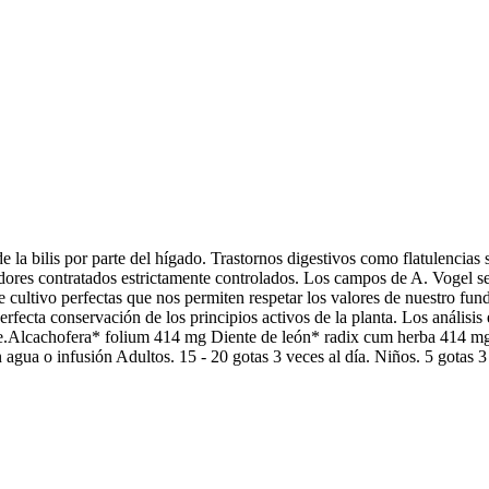
la bilis por parte del hígado. Trastornos digestivos como flatulencias 
dores contratados estrictamente controlados. Los campos de A. Vogel se c
e cultivo perfectas que nos permiten respetar los valores de nuestro fu
rfecta conservación de los principios activos de la planta. Los análisis
iene.Alcachofera* folium 414 mg Diente de león* radix cum herba 414 m
agua o infusión Adultos. 15 - 20 gotas 3 veces al día. Niños. 5 gotas 3