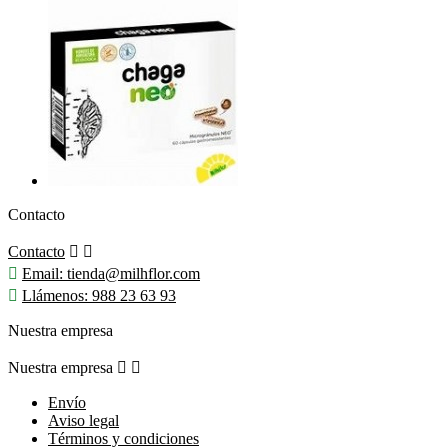
Contacto
Contacto



Email:
tienda@milhflor.com

Llámenos:
988 23 63 93
Nuestra empresa
Nuestra empresa


Envío
Aviso legal
Términos y condiciones