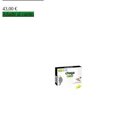
Precio
43,00 €
Añadir al carrito