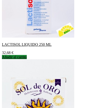
LACTISOL LIQUIDO 250 ML
Precio
32,68 €
Añadir al carrito