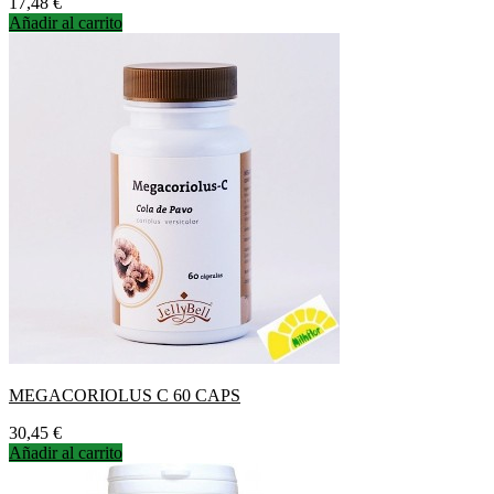
Precio
17,48 €
Añadir al carrito
MEGACORIOLUS C 60 CAPS
Precio
30,45 €
Añadir al carrito