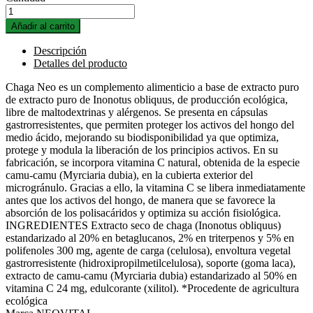
Añadir al carrito
Descripción
Detalles del producto
Chaga Neo es un complemento alimenticio a base de extracto puro
de extracto puro de Inonotus obliquus, de producción ecológica,
libre de maltodextrinas y alérgenos. Se presenta en cápsulas
gastrorresistentes, que permiten proteger los activos del hongo del
medio ácido, mejorando su biodisponibilidad ya que optimiza,
protege y modula la liberación de los principios activos. En su
fabricación, se incorpora vitamina C natural, obtenida de la especie
camu-camu (Myrciaria dubia), en la cubierta exterior del
microgránulo. Gracias a ello, la vitamina C se libera inmediatamente
antes que los activos del hongo, de manera que se favorece la
absorción de los polisacáridos y optimiza su acción fisiológica.
INGREDIENTES Extracto seco de chaga (Inonotus obliquus)
estandarizado al 20% en betaglucanos, 2% en triterpenos y 5% en
polifenoles 300 mg, agente de carga (celulosa), envoltura vegetal
gastrorresistente (hidroxipropilmetilcelulosa), soporte (goma laca),
extracto de camu-camu (Myrciaria dubia) estandarizado al 50% en
vitamina C 24 mg, edulcorante (xilitol). *Procedente de agricultura
ecológica