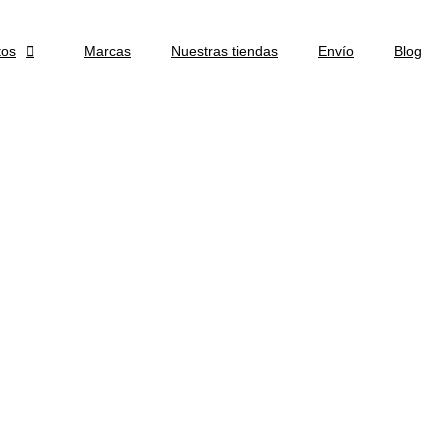
tos

Marcas
Nuestras tiendas
Envío
Blog