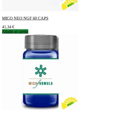
MICO NEO NGF 60 CAPS
Precio
41,34 €
Añadir al carrito