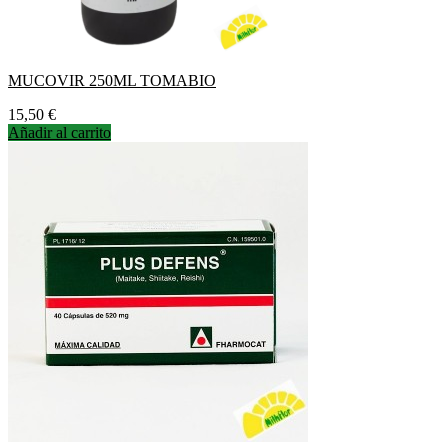
MUCOVIR 250ML TOMABIO
Precio
15,50 €
Añadir al carrito