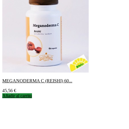
MEGANODERMA C (REISHI) 60...
Precio
45,56 €
Añadir al carrito