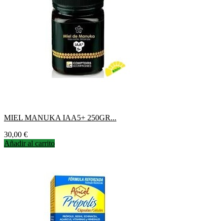
MIEL MANUKA IAA5+ 250GR...
Precio
30,00 €
Añadir al carrito