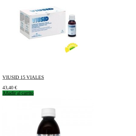
VIUSID 15 VIALES
Precio
43,40 €
Añadir al carrito