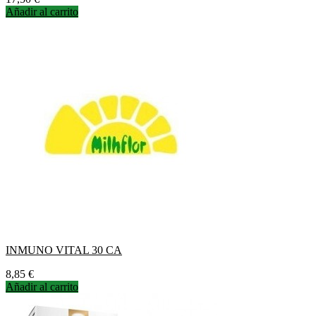
Añadir al carrito
INMUNO VITAL 30 CA
Precio
8,85 €
Añadir al carrito