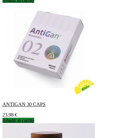
Añadir al carrito
ANTIGAN 30 CAPS
Precio
23,98 €
Añadir al carrito