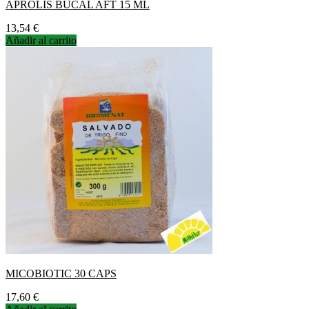
APROLIS BUCAL AFT 15 ML
Precio
13,54 €
Añadir al carrito
MICOBIOTIC 30 CAPS
Precio
17,60 €