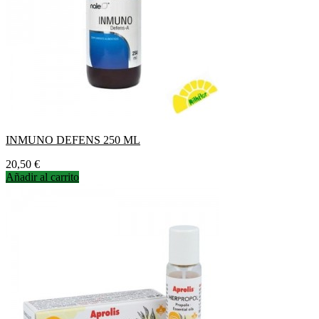
INMUNO DEFENS 250 ML
Precio
20,50 €
Añadir al carrito