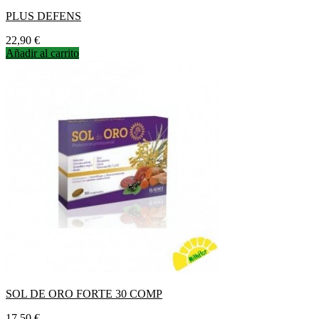
PLUS DEFENS
Precio
22,90 €
Añadir al carrito
SOL DE ORO FORTE 30 COMP
Precio
17,50 €