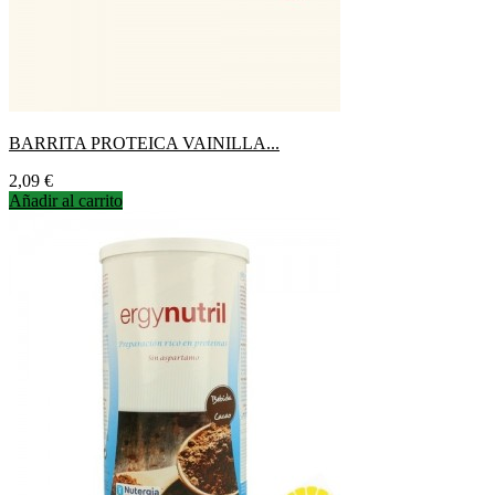
BARRITA PROTEICA VAINILLA...
Precio
2,09 €
Añadir al carrito