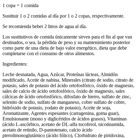
1 copa = 1 comida
Sustituir 1 o 2 comidas al día por 1 o 2 copas, respectivamente.
Se recomienda beber 2 litros de agua al día.
Los sustitutivos de comida únicamente sirven para el fin al que van
destinados, o sea, la pérdida de peso y su mantenimiento posterior
como parte de una dieta de bajo valor energético, dieta que debe
completarse con el consumo de otros alimentos.
Ingredientes:
Leche desnatada, Agua, Azúcar, Proteínas lácteas, Almidón
modificado, Aceite de nabina, Minerales (citrato de sodio, citrato de
potasio, sales de potasio del ácido ortofosfórico, óxido de magnesio,
sales de calcio de ácido ortofosfórico, óxido de magnesio, sales
cálcicas de ácido ortofosfórico, difosfato de hierro, sulfato de zinc,
selenito de sodio, sulfato de manganeso, cobre sulfato de cobre,
hidróxido de potasio, yodato de potasio), Aceite de soja,
Aromatizante, Agentes espesantes (carragenina, goma guar),
Emulsionante (mono y diglicéridos de ácidos grasos), Vitaminas
(ácido L-ascórbico, acetato de DL-alfa tocoferol, nicotinamida,
acetato de retinilo, D-pantotenato, calcio ácido
pteroilmonoglutámico (ácido fólico), Clorhidrato de piridoxina,