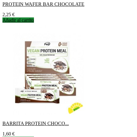
PROTEIN WAFER BAR CHOCOLATE
Precio
2,25 €
Añadir al carrito
BARRITA PROTEIN CHOCO...
Precio
1,60 €