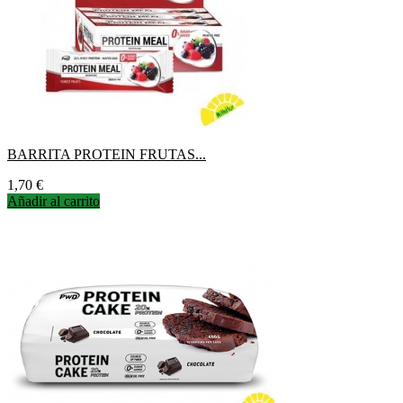
BARRITA PROTEIN FRUTAS...
Precio
1,70 €
Añadir al carrito