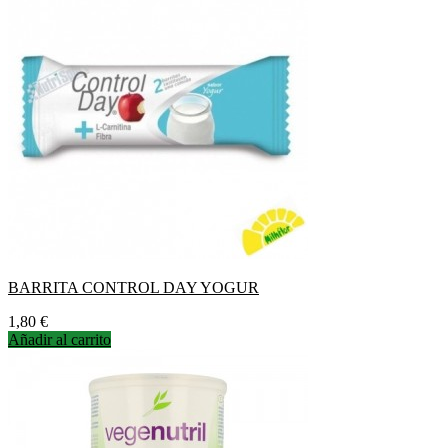
BARRITA CONTROL DAY YOGUR
Precio
1,80 €
Añadir al carrito