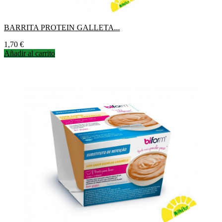
BARRITA PROTEIN GALLETA...
Precio
1,70 €
Añadir al carrito