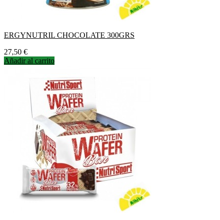
ERGYNUTRIL CHOCOLATE 300GRS
Precio
27,50 €
Añadir al carrito