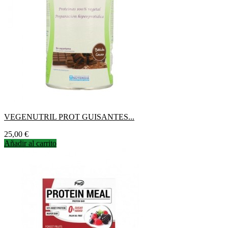
VEGENUTRIL PROT GUISANTES...
Precio
25,00 €
Añadir al carrito