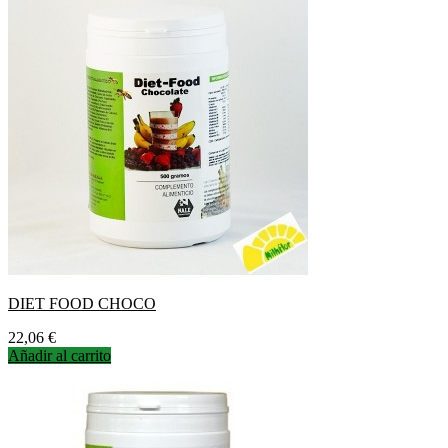
DIET FOOD CHOCO
Precio
22,06 €
Añadir al carrito