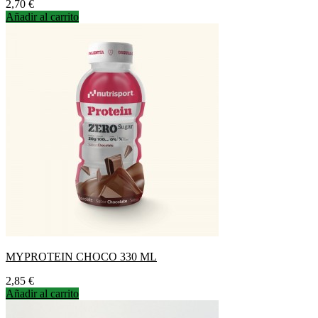
Precio
2,70 €
Añadir al carrito
MYPROTEIN CHOCO 330 ML
Precio
2,85 €
Añadir al carrito