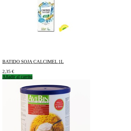
BATIDO SOJA CALCIMEL 1L
Precio
2,35 €
Añadir al carrito