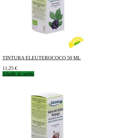
TINTURA ELEUTEROCOCO 50 ML
Precio
11,25 €
Añadir al carrito